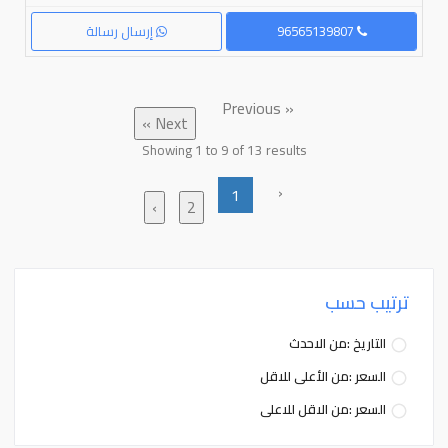
96565139807
إرسال رسالة
« Previous
Next »
Showing
1
to
9
of
13
results
‹
1
›
2
ترتيب حسب
التاريخ :من الاحدث
السعر :من الأعلى للاقل
السعر :من الاقل للاعلى