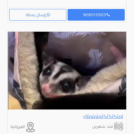
96565135029
إرسال رسالة
ثمثكثكثكثمثمثمثك
منذ شهرين
الفروانية