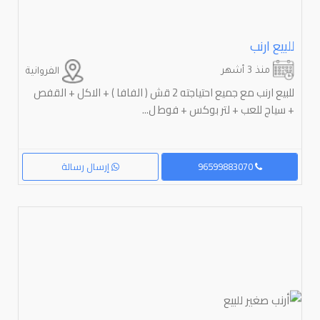
للبيع ارنب
منذ 3 أشهر
الفروانية
للبيع ارنب مع جميع احتياجته 2 قش ( الفافا ) + الاكل + القفص
+ سياج للعب + لتر بوكس + فوط ل...
96599883070
إرسال رسالة