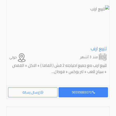
للبيع ارنب
منذ 3 أشهر
حولي
للبيع ارنب مع جميع احتياجته 2 قش ( الفافا ) + الاكل + القفص
+ سياج للعب + لتر بوكس + فوط ل...
96599883070
إرسال رسالة