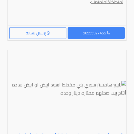
ثمثكثكثكثمثمثمثك
96555927455
إرسال رسالة