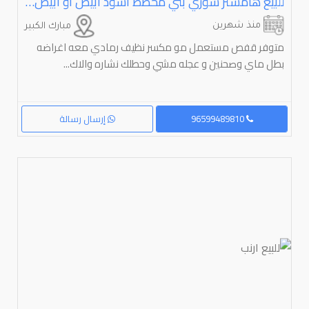
للبيع هامستر سوري بني مخطط اسود ابيض او ابيض ساده أنتاج بيت صحتهم ممتازه دينار وحده
منذ شهرين
مبارك الكبير
متوفر قفص مستعمل مو مكسر نظيف رمادي معه اغراضه
بطل ماي وصحنين و عجله مشي وحطلك نشاره والاك...
96599489810
إرسال رسالة