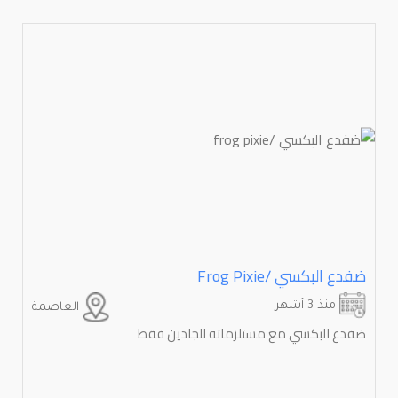
ضفدع البكسي /⁦⁦pixie⁩⁩ ⁦⁦frog⁩⁩
منذ 3 أشهر
العاصمة
ضفدع البكسي مع مستلزماته للجادين فقط