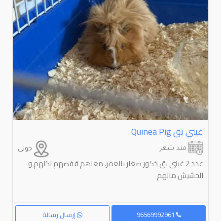
غيني بق ⁦⁦Pig⁩⁩ ⁦⁦Quinea⁩⁩
منذ شهر
حولي
عدد 2 غيني بق ذكور صغار بالعمر، معاهم قفصهم اكلهم و
الحشيش مالهم
96569992961
إرسال رسالة