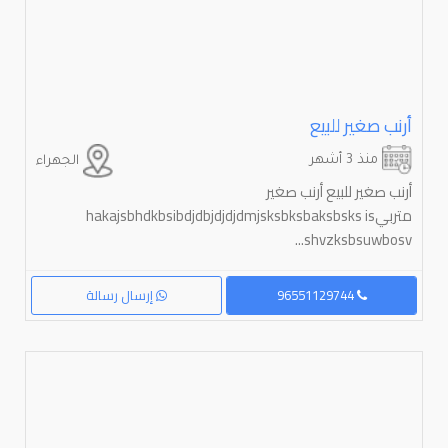
أرنب صغير للبيع
منذ 3 أشهر
الجهراء
أرنب صغير للبيع أرنب صغير
متربيhakajsbhdkbsibdjdbjdjdjdmjsksbksbaksbsks is
shvzksbsuwbosv...
96551129744
إرسال رسالة