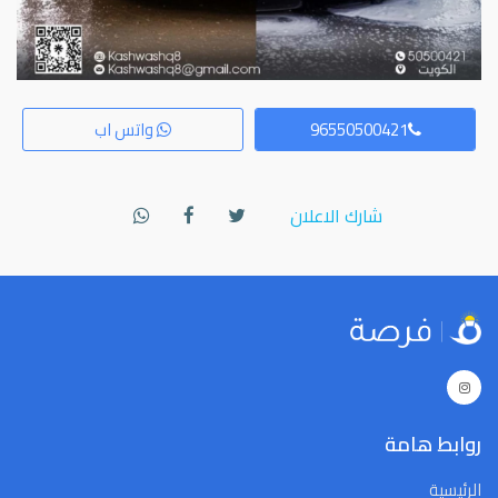
96550500421
واتس اب
شارك الاعلان
روابط هامة
الرئيسية