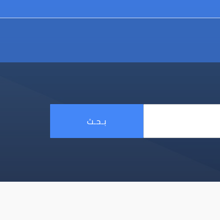
بـحـث