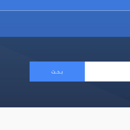
بـحـث