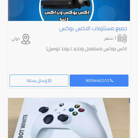
جميع مستلزمات الاكس بوكس
1 شهر
حولي
اكس بوكس مستعمل وجديد ( يوجد توصيل)
96594462312
إرسال رسالة