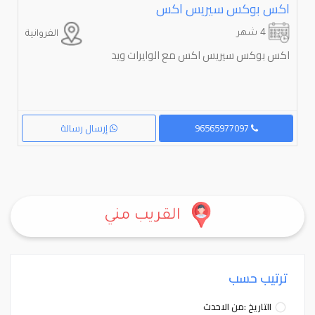
اكس بوكس سيريس اكس
4 شهر
الفروانية
اكس بوكس سيريس اكس مع الوايرات ويد
96565977097
إرسال رسالة
القريب مني
ترتيب حسب
التاريخ :من الاحدث