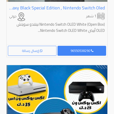
Xbox Wireless Controller Xbox Series X 2TB Galaxy Black Special Edition , Nintendo Switch Oled,
1 شهر
حولي
Nintendo Switch OLED White (Open Box) نينتندو سويتش
OLED أبيض Nintendo Switch OLED White...
96550538290
إرسال رسالة