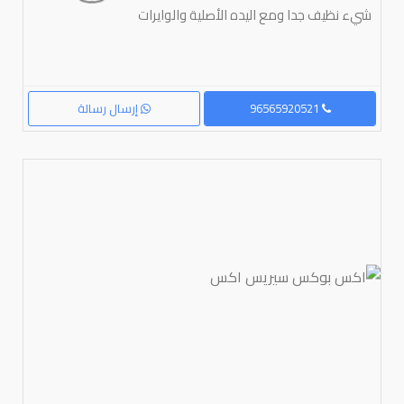
شيء نظيف جدا ومع اليده الأصلية والوايرات
96565920521
إرسال رسالة