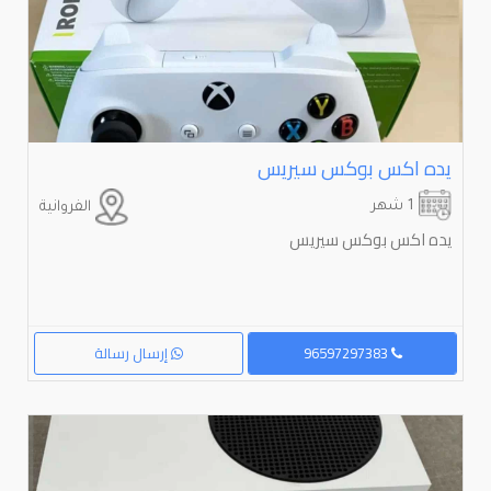
يده اكس بوكس سيريس
1 شهر
الفروانية
يده اكس بوكس سيريس
96597297383
إرسال رسالة