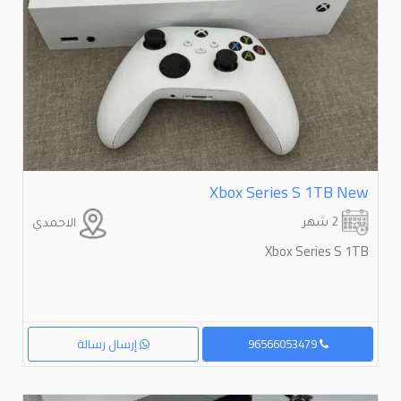
Xbox Series S 1TB New
2 شهر
الاحمدي
Xbox Series S 1TB
96566053479
إرسال رسالة