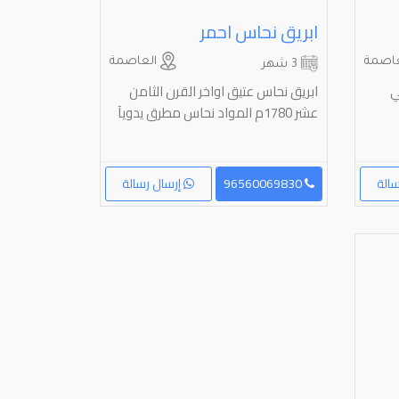
ابريق نحاس احمر
اصمة
العاصمة
3 شهر
ي
ابريق نحاس عتيق اواخر القرن الثامن
عشر 1780م المواد نحاس مطرق يدويآ
الة
96560069830
إرسال رسالة