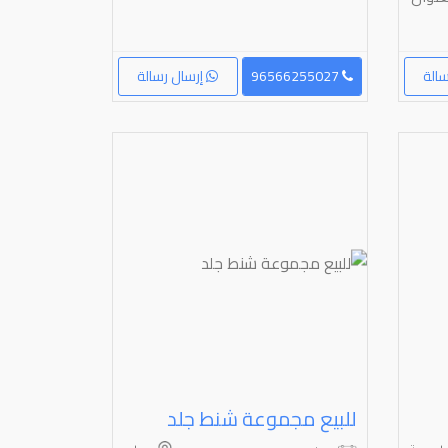
الة
96566255027
إرسال رسالة
للبيع مجموعة شنط جلد