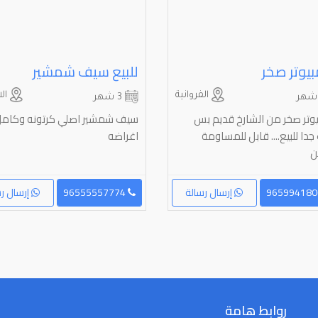
يوتر صخر
للبيع سيف شمشير
الفروانية
ال
3 شهر
وتر صخر من الشارخ قديم بس
سيف شمشير اصلي كرتونه وكام
دا للبيع.... قابل للمساومة
اغراضه
ن
إرسال رسالة
96555557774
إرسال رس
روابط هامة