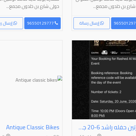
شارع بن خلدون مجمع...
حولى شارع بن خلدون مجمع...
إرسال رسالة
96550129777
إرسال رس
تذكرتين حفله راشد ⁦⁦20-6⁩⁩ جمب بعض برونز
Antique Classic Bikes