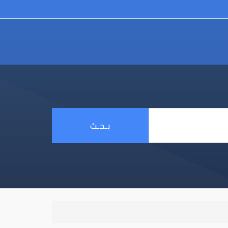
بـحـث