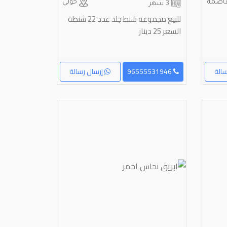
اصمة
حولي
3 شهر
للبيع مجموعة شنط جلد عدد 22 شنطة
السعر 25 دينار
الة
96555531946
إرسال رسالة