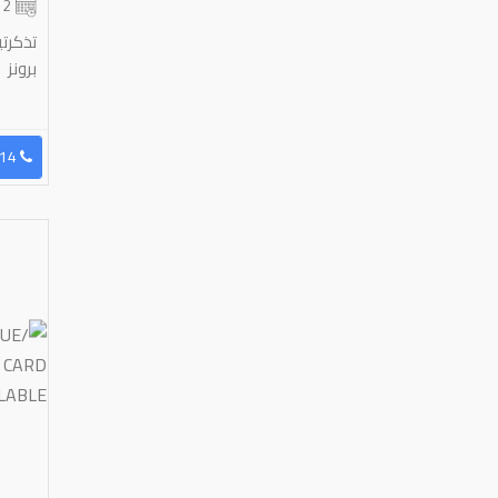
2 شهر
برونز
96597180714