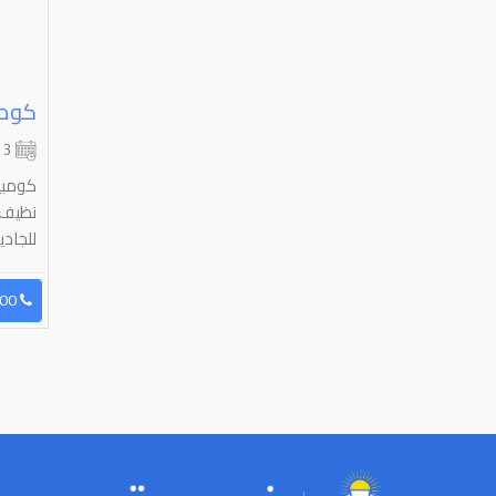
كومب
3 شهر
كومبي
نظيف ج
للجادي
96599418000