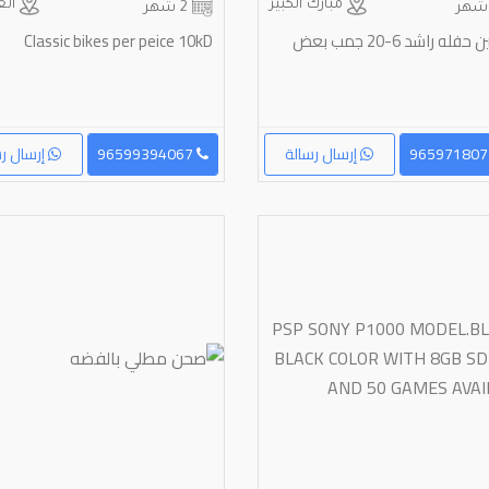
مبارك الكبير
الع
2 شهر
تذكرتين حفله راشد ⁦⁦20-6⁩⁩ جمب بعض
Classic bikes per peice 10kD
إرسال رسالة
96599394067
إرسال رس