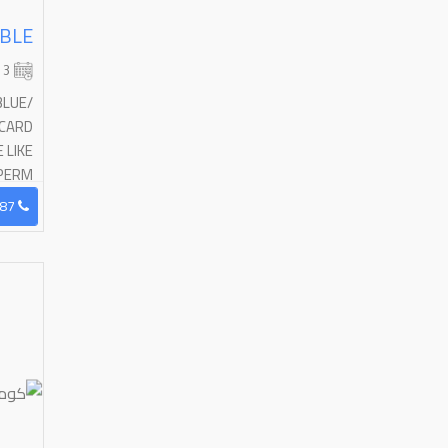
3 شهر
BLUE/
 CARD
 LIKE
ERM...
96555480687