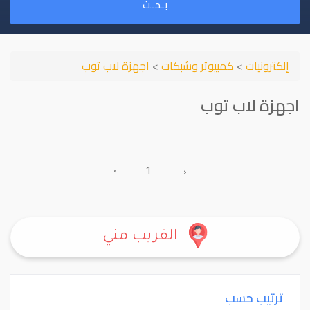
بـحـث
إلكترونيات
>
كمبيوتر وشبكات
>
اجهزة لاب توب
اجهزة لاب توب
›
1
‹
القريب مني
ترتيب حسب