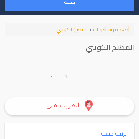
بـحـث
أطعمة ومشروبات
>
المطبخ الكويتي
المطبخ الكويتي
›
1
‹
القريب مني
ترتيب حسب