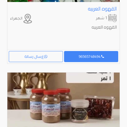
القهوه العربيه
1 شهر
الجهراء
القهوه العربيه
96565748494
إرسال رسالة