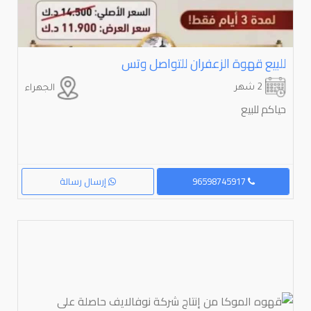
للبيع قهوة الزعفران للتواصل وتس
2 شهر
الجهراء
حياكم للبيع
96598745917
إرسال رسالة