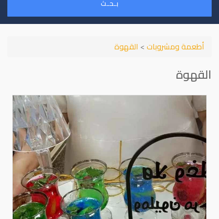
بـحـث
أطعمة ومشروبات
>
القهوة
القهوة