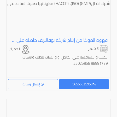
قهوه الموكا من إنتاج شركة نوفالايف حاصلة على شهادات ال(⁦⁦GMP⁩⁩) (⁦⁦ISO⁩⁩)، (⁦⁦HACCP⁩⁩) مكوناتها صحية، تساعد على
3 شهر
الجهراء
للطلب والاستفسار على الخاص او واتساب للطلب واتساب
98991729 55025958
96555025958
إرسال رسالة