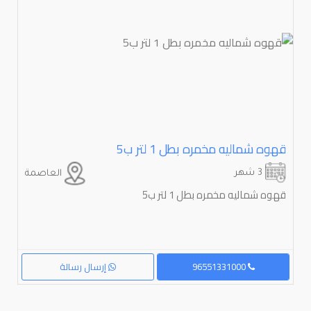
قهوه شماليه مخمره بطل ⁦⁦1⁩⁩ لتر ب⁦⁦5⁩⁩
3 شهر
العاصمة
قهوه شماليه مخمره بطل 1 لتر ب5
96551331000
إرسال رسالة