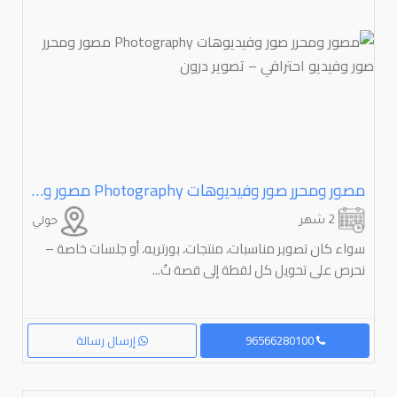
مصور ومحرر صور وفيديوهات ⁦⁦Photography⁩⁩ مصور ومحرر صور وفيديو احترافي – تصوير درون
2 شهر
حولي
سواء كان تصوير مناسبات، منتجات، بورتريه، أو جلسات خاصة –
نحرص على تحويل كل لقطة إلى قصة تُ...
96566280100
إرسال رسالة