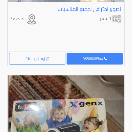
تصوير احترافي لجميع المناسبات
1 شهر
العاصمة
...
9656608544
إرسال رسالة