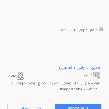
تصوير احترافي + استيديو
2 شهر
حولي
متخصصين بصناعة المحتوى والتصوير بجميع انواعه -فوتوغراف
-بودكاست -اطعمة ومنتجات
96560684994
إرسال رسالة