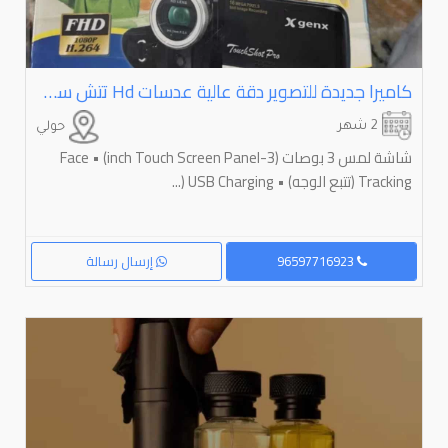
كاميرا جديدة للتصوير دقة عالية عدسات ⁦⁦hd⁩⁩ تتش سكرين ومواصفات عالية جدا
2 شهر
حولي
شاشة لمس 3 بوصات (3-inch Touch Screen Panel) • Face
Tracking (تتبع الوجه) • USB Charging (...
96597716923
إرسال رسالة