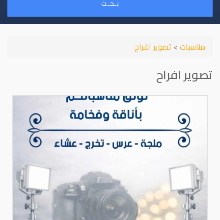
بـحـث
مناسبات
>
تصوير افراح
تصوير افراح