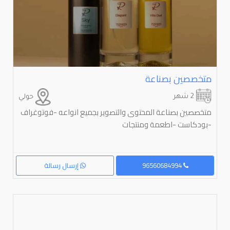
متخصصين بصناعة
2 شهر
حولي
متخصصين بصناعة المحتوى والتصوير بجميع انواعه -فوتوغراف
-بودكاست -اطعمة ومنتجات
96560684994
إرسال رسالة