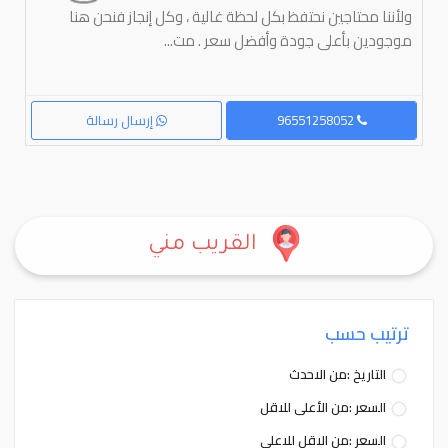
ولأننا محتاجين نحتفظ بكل لحظة غالية ، وكل إنجاز فنحن هنا
موجودين بأعلى جودة وأفضل سعر . مت...
96551258052
إرسال رسالة
القريب مني
ترتيب حسب
التاريخ :من الاحدث
السعر :من الأعلى للاقل
السعر :من الاقل للاعلى