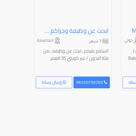
‏
ابحث عن وظيفة وجزاكم الله خير
حولي
العاصمة
3 شهر
‎
السلام عليكم , ابحث عن وظيفه , من
Baba
فئة البدون / غير كويتي 35 العمر
الة
96550799265
إرسال رسالة