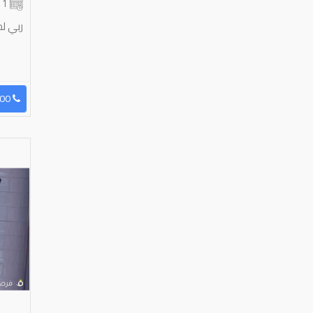
1 شهر
ربي لم
96551718400