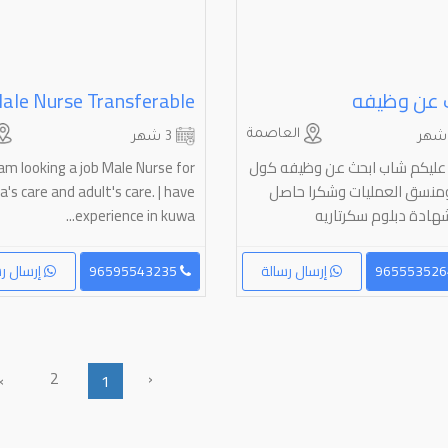
 عن وظيفه
Male Nurse Transferable
العاصمة
3 شهر
عليكم شاب ابحث عن وظيفه كول
l am looking a job Male Nurse for
ومنسق ‏العمليات وشكرا حاصل
's care and adult's care. | have
هادة دبلوم سكرتاريه
experience in kuwa...
إرسال رسالة
96595543235
إرسال رس
2
‹
›
1