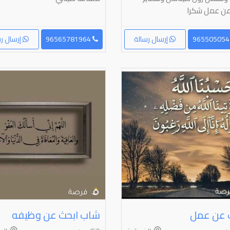
عن عمل شكرا
إرسال رسالة
96565781964
إرسال رس
 عن عمل
شاب ابحث عن وظيفه