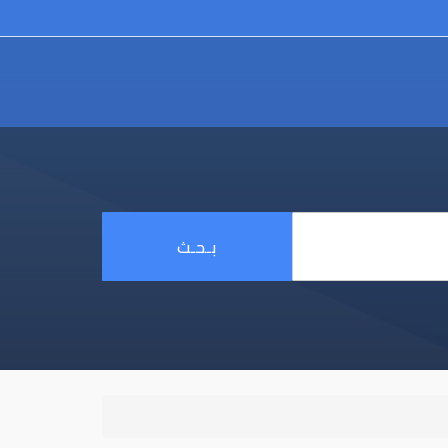
بـحـث