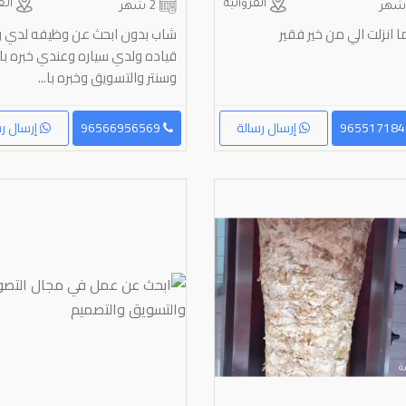
الفروانية
الع
2 شهر
ا انزلت الي من خير فقير
شاب بدون ابحث عن وظيفه لدي 
قياده ولدي سياره وعندي خبره با
وسنتر والتسويق وخبره با...
إرسال رسالة
96566956569
إرسال رس