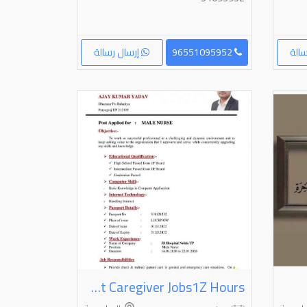
الة
96551095952
إرسال رسالة
I'm Male Nurse I Want Caregiver Jobs1Z Hours