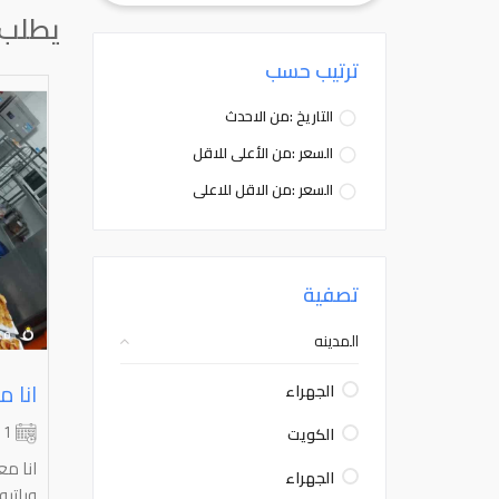
يطلب 
ترتيب حسب
التاريخ :من الاحدث
السعر :من الأعلى للاقل
السعر :من الاقل للاعلى
تصفية
المدينه
الجهراء
الكويت
1 شهر
انا م
الجهراء
وباتي