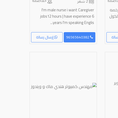
اصمة
العاصمة
2 شهر
رخصه
I'm male nurse i want Caregiver
لكول
jobs12 hours | have experience 6
years I'm speaking Englis...
الة
96565640382
إرسال رسالة