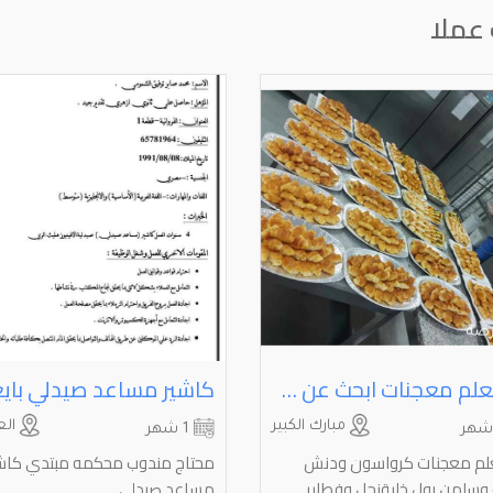
عملا
انا معلم معجنات ابحث عن عمل
مبارك الكبير
الع
1 شهر
علم معجنات كرواسون ودنش
محتاج مندوب محکمه مبتدي كاش
ه وسلمن رول خليةنحل وفطاير
مساعد صيدلي