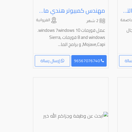
ابحث عن عمل في مجال التصوير والتسويق والتصميم
مهندس كمبيوتر هندي ماك و ويندوز
اصمة
الفروانية
2 شهر
ال
عمل فورمات 10 ‎.windows 7windows
8 and windows‏ فورمات ‎Sierra,
Mojave,Capi,‏ و برامج الما...
الة
96567076740
إرسال رسالة