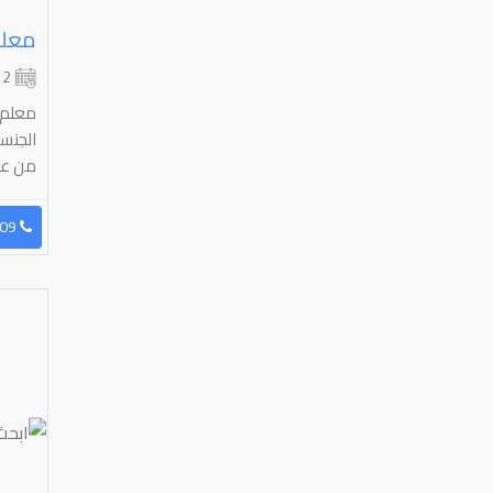
2 شهر
معلم 
الجنس
من عش
96560690709