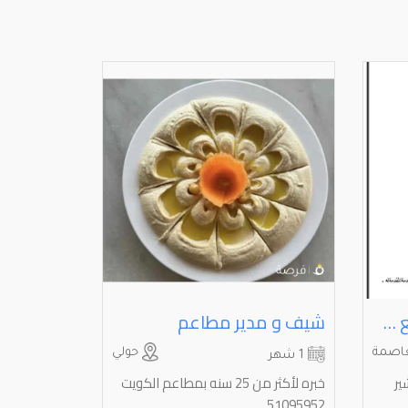
کاشير مساعد صيدلي بايع مندوب محكمه مبدي ‎ انا محتاج شغل
شيف و مدير مطاعم
اصمة
حولي
1 شهر
ير
خبره لأكثر من 25 سنه بمطاعم الكويت
51095952