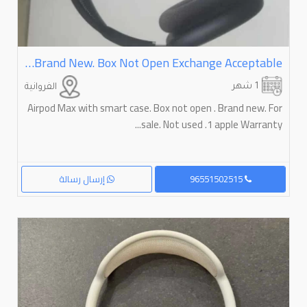
Airpod Max With Smart Case USB C Model. Brand New. Box Not Open Exchange Acceptable
1 شهر
الفروانية
Airpod Max with smart case. Box not open . Brand new. For
sale. Not used .1 apple Warranty...
96551502515
إرسال رسالة