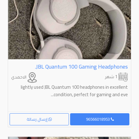
JBL Quantum 100 Gaming Headphones.
1 شهر
الاحمدي
lightly used JBL Quantum 100 headphones in excellent
condition, perfect for gaming and eve...
96566018953
إرسال رسالة