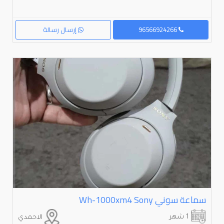
96566924266
إرسال رسالة
سماعة سوني ⁦⁦sony⁩⁩ ⁦⁦wh-1000xm4⁩⁩
1 شهر
الاحمدي