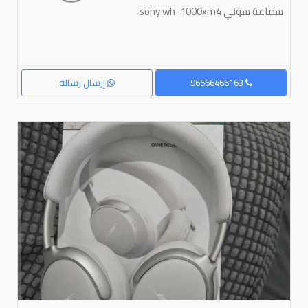
سماعة سوني sony wh-1000xm4
96566466163
إرسال رسالة