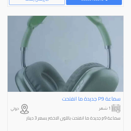
سماعة ⁦⁦p9⁩⁩ جديدة ما انفتحت
1 شهر
حولي
سماعة p9 جديدة ما انفتحت باللون الاخضر بسعر 3 دينار