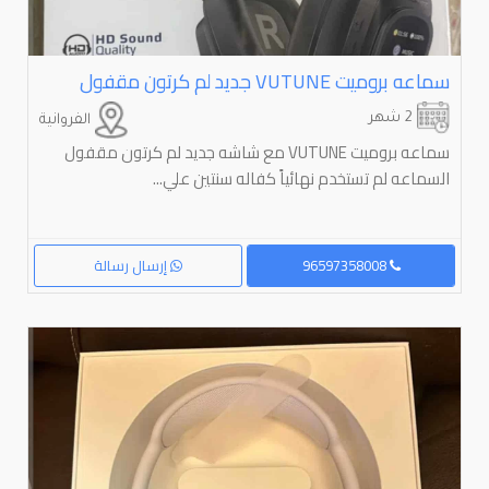
سماعه بروميت ⁦⁦VUTUNE⁩⁩ جديد لم كرتون مقفول
2 شهر
الفروانية
سماعه بروميت VUTUNE مع شاشه جديد لم كرتون مقفول
السماعه لم تستخدم نهائياً كفاله سنتين علي...
96597358008
إرسال رسالة