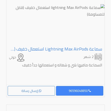
سماعة ⁦⁦AirPods⁩⁩ ⁦⁦Max⁩⁩ ⁦⁦lightning⁩⁩ استعمال خفيف (قابل للمساومة)
2 شهر
حولي
السماعة مافيها شي و شغاله و استعمالها جداً خفيف
96596048850
إرسال رسالة