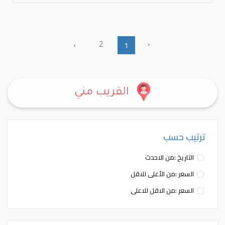
2
‹
›
1
القريب مني
ترتيب حسب
التاريخ :من الاحدث
السعر :من الأعلى للاقل
السعر :من الاقل للاعلى