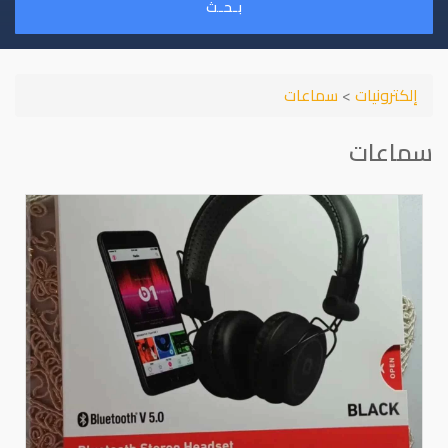
بـحـث
إلكترونيات
>
سماعات
سماعات