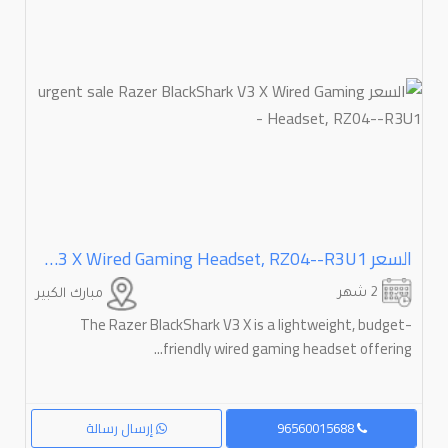
السعر Urgent Sale Razer BlackShark V3 X Wired Gaming Headset, RZ04--R3U1 -
2 شهر
مبارك الكبير
The Razer BlackShark V3 X is a lightweight, budget-
friendly wired gaming headset offering...
96560015688
إرسال رسالة