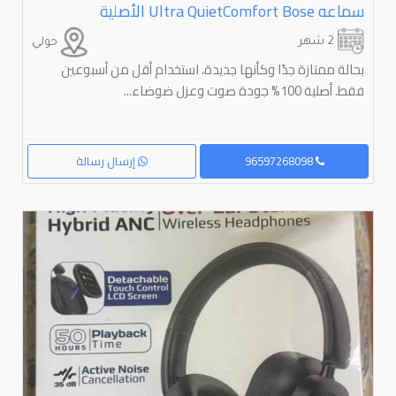
سماعه ⁦⁦Bose⁩⁩ ⁦⁦QuietComfort⁩⁩ ⁦⁦Ultra⁩⁩ الأصلية
2 شهر
حولي
بحالة ممتازة جدًا وكأنها جديدة، استخدام أقل من أسبوعين
فقط. أصلية 100% جودة صوت وعزل ضوضاء...
96597268098
إرسال رسالة