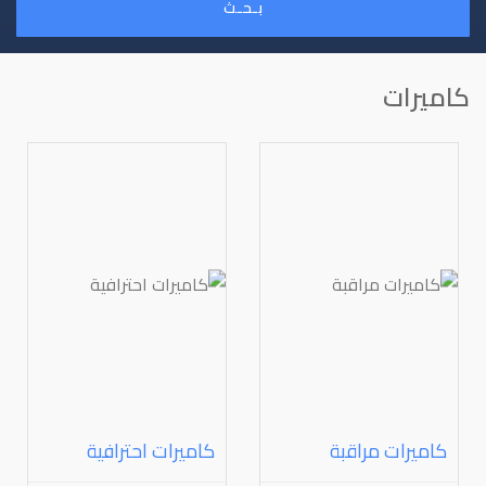
بـحـث
كاميرات
كاميرات مراقبة
كاميرات احترافية