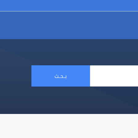
بـحـث