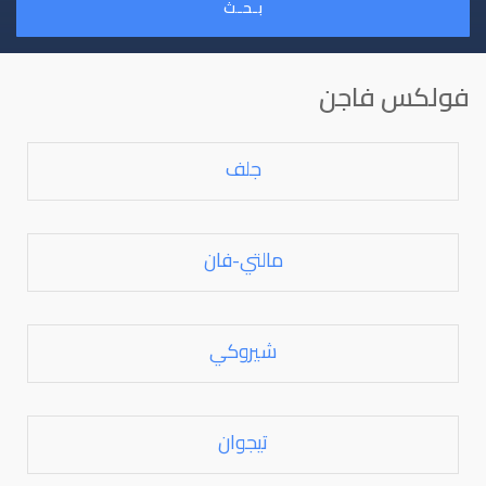
بـحـث
فولكس فاجن
جلف
مالتي-فان
شيروكي
تيجوان