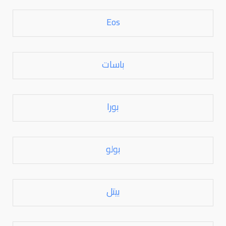
Eos
باسات
بورا
بولو
بيتل