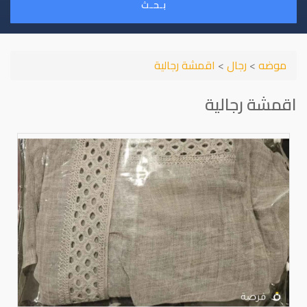
بـحـث
موضه
>
رجال
>
اقمشة رجالية
اقمشة رجالية