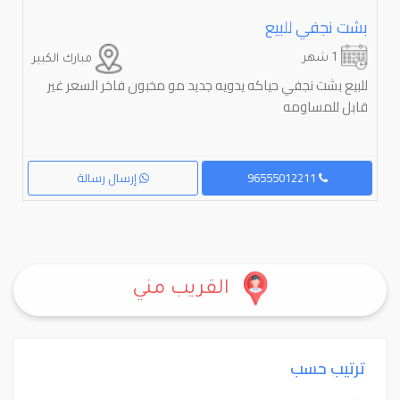
بشت نجفي للبيع
1 شهر
مبارك الكبير
للبيع بشت نجفي حياكه يدويه جديد مو مخبون فاخر السعر غير
قابل للمساومه
96555012211
إرسال رسالة
القريب مني
ترتيب حسب