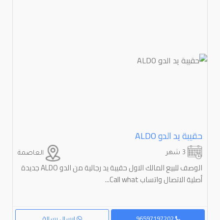
حقيبة يد الدو ⁦⁦ALDO⁩⁩
3 شهر
العاصمة
الوصف للبيع المالك الاول حقيبة يد رجالية من الدو ALDO جديدة
أصلية الاتصال واتساب Call what...
96597197202
إرسال رسالة