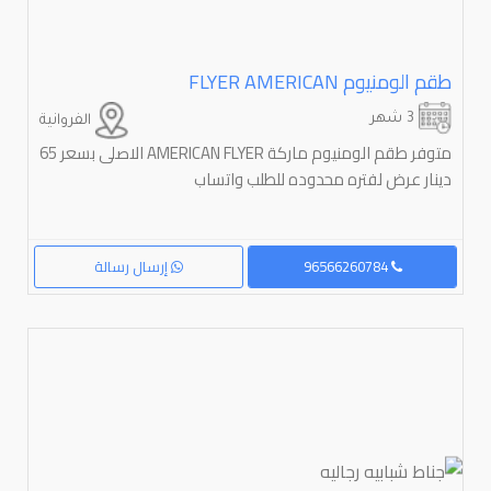
طقم الومنيوم ⁦⁦AMERICAN⁩⁩ ⁦⁦FLYER⁩⁩
3 شهر
الفروانية
متوفر طقم الومنيوم ماركة AMERICAN FLYER الاصلى بسعر 65
دينار عرض لفتره محدوده للطلب واتساب
96566260784
إرسال رسالة