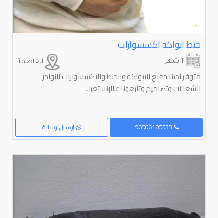
جنط ابواكه اكسسوارات
1 شهر
العاصمة
متوفر لدينا جميع الابواكه والجنط والاكسسوارات النوادر
الشعارات وتصاميم وتابعونا عالإنستغرا...
96566185633
إرسال رسالة