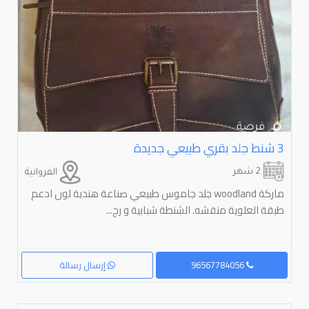
3⁩⁩ شنط جلد بقري طبيعي جديدة
2 شهر
الفروانية
ماركة woodland جلد جاموس طبيعي صناعة هندية لون ادعم
طبقة العلوية منقشه. الشنطة شبابية و رج...
96567784056
إرسال رسالة