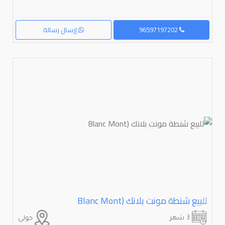
96597197202
إرسال رسالة
للبيع شنطة مونت بلانك (⁦⁦Mont⁩⁩ ⁦⁦Blanc⁩⁩
3 شهر
حولي