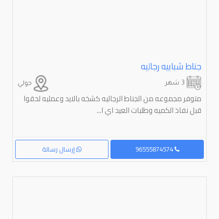
جناط شبابيه رجاليه
3 شهر
حولي
متوفر مجموعه من الجناط الرجاليه كشخه بالايد وعمليه لحقوا
قبل نفاذ الكميه وطلبات العيد اي ا...
96555874574
إرسال رسالة