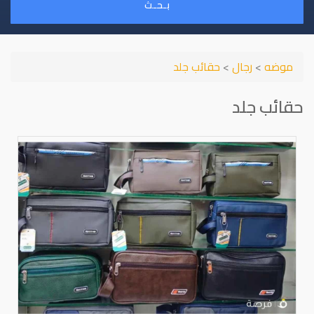
بـحـث
موضه
>
رجال
>
حقائب جلد
حقائب جلد