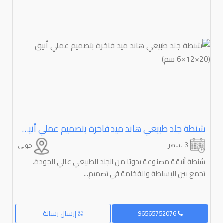
شنطة جلد طبيعي هاند ميد فاخرة بتصميم عملي أنيق (⁦⁦20⁩⁩×⁦⁦12⁩⁩×⁦⁦6⁩⁩ سم)
3 شهر
حولي
شنطة أنيقة مصنوعة يدويًا من الجلد الطبيعي عالي الجودة،
تجمع بين البساطة والفخامة في تصميم...
96565752076
إرسال رسالة