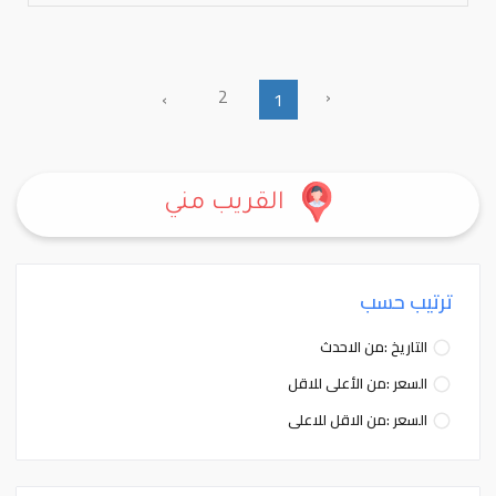
2
‹
›
1
القريب مني
ترتيب حسب
التاريخ :من الاحدث
السعر :من الأعلى للاقل
السعر :من الاقل للاعلى