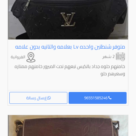
متوفر شنطتين واحده ⁦⁦Lv⁩⁩ بعلامه والتانيه بدون علامه
2 شهر
الفروانية
خامتهم حلوه جداد بالكيس تبعهم تحت الميرور خامتهم ممتازه
وسعرهم حلو
96551585246
إرسال رسالة