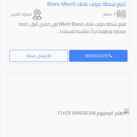
للبيع شنطة مونت بلانك (⁦⁦Mont⁩⁩ ⁦⁦Blanc⁩⁩
3 شهر
مبارك الكبير
للبيع شنطة مونت بلانك (Mont Blanc) لون خمري أنيق، خامة
ممتازة ونظيفة جداً، مناسبة للاستخدا...
96555222455
إرسال رسالة