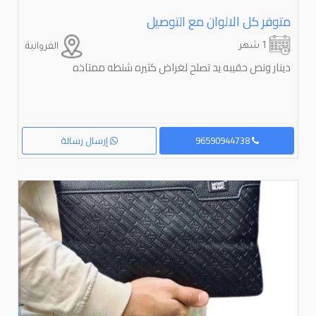
متوفر كل الالوان مع التوصيل
1 شهر
الفروانية
دينار ونص حقيبه يد تصلح لغراض كثيره شنطه ممتاذه
96590944738
إرسال رسالة