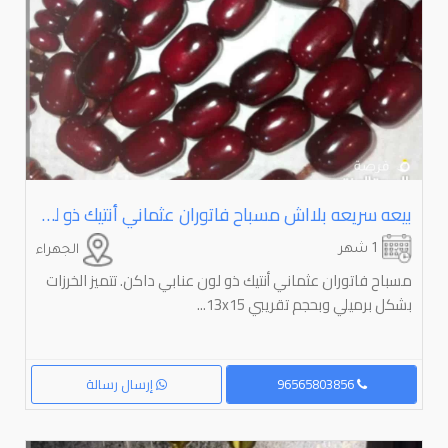
بيعه سريعه بلااش مسباح فاتوران عثماني أنتيك ذو لون عنابي داكن. تتميز الخرزات بشكل برميلي اقرا الوصف
1 شهر
الجهراء
مسباح فاتوران عثماني أنتيك ذو لون عنابي داكن. تتميز الخرزات
بشكل برميلي وبحجم تقريبي 13x15...
96565803856
إرسال رسالة