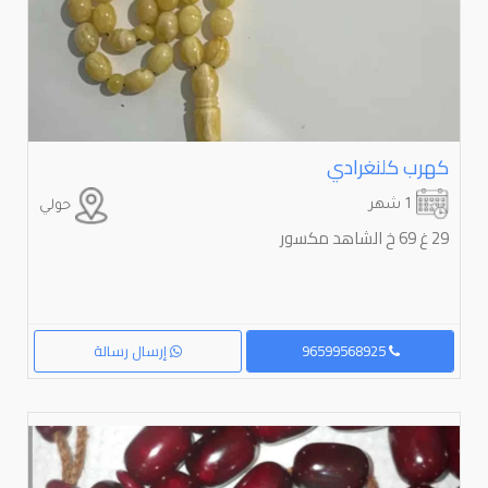
كهرب كلنغرادي
1 شهر
حولي
29 غ 69 خ الشاهد مكسور
96599568925
إرسال رسالة