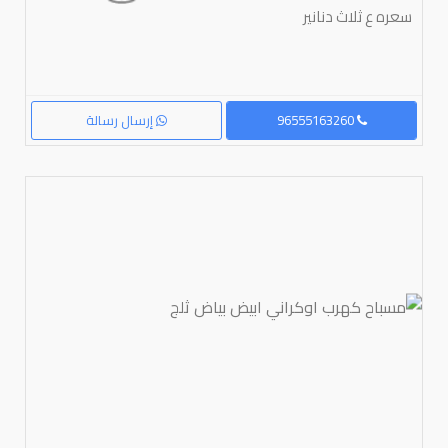
سعره ع ثلاث دنانير
96555163260
إرسال رسالة