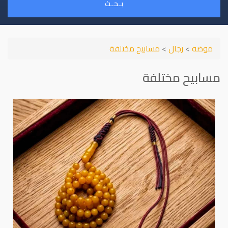
بـحـث
موضه
>
رجال
>
مسابيح مختلفة
مسابيح مختلفة