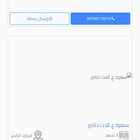
96598719019
إرسال رسالة
سعره ع ثلاث دنانير
3 شهر
مبارك الكبير