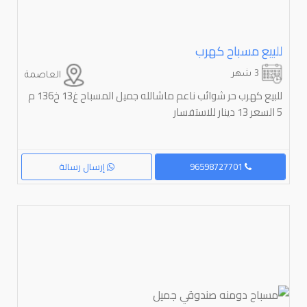
للبيع مسباح كهرب
3 شهر
العاصمة
للبيع كهرب حر شوائب ناعم ماشالله جميل المسباح غ13 خ136 م
5 السعر 13 دينار للاستفسار
96598727701
إرسال رسالة