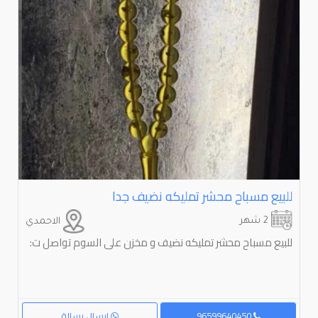
للبيع مسباح محشر تمليكه نضيف جدا
2 شهر
الاحمدي
للبيع مسباح محشر تمليكه نضيف و مخزن على السوم تواصل ت:
96599640450
إرسال رسالة