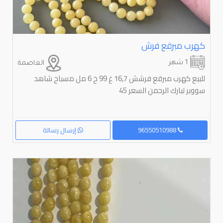
كهرب مبرقع فرش
1 شهر
العاصمة
للبيع كهرب مبرقع فرشش 16,7 غ 99 خ 6 مل مسباح شاهد
سووبر تبارك الرحمن السعر 45
96550510988
إرسال رسالة