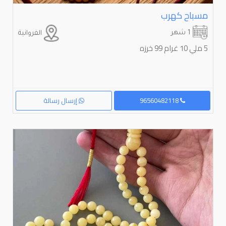
مسباح كهرب
1 شهر
الفروانية
5 ملي 10 غرام 99 خرزه
96560482118
إرسال رسالة