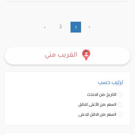
2
‹
›
1
القريب مني
ترتيب حسب
التاريخ :من الاحدث
السعر :من الأعلى للاقل
السعر :من الاقل للاعلى