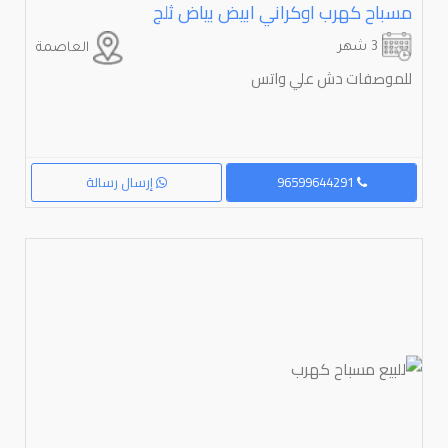
مسباح كهرب اوكراني ابيض بياض ثلج
3 شهر
العاصمة
للموصفات دش علي واتس
96599644291
إرسال رسالة