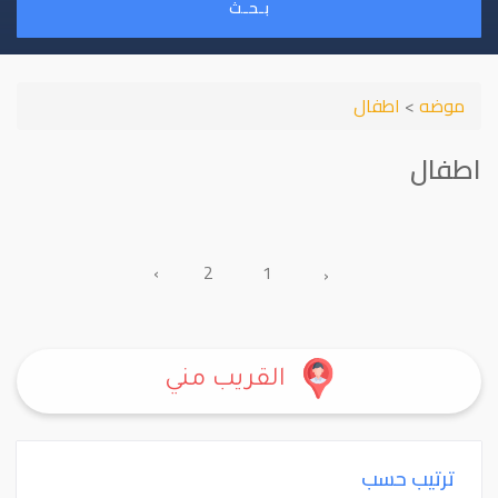
بـحـث
موضه
>
اطفال
اطفال
›
2
1
‹
القريب مني
ترتيب حسب