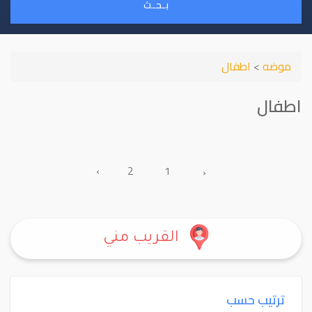
بـحـث
موضه
>
اطفال
اطفال
›
2
1
‹
القريب مني
ترتيب حسب