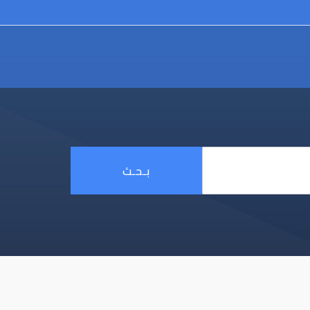
بـحـث