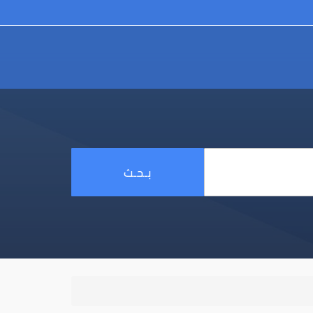
بـحـث