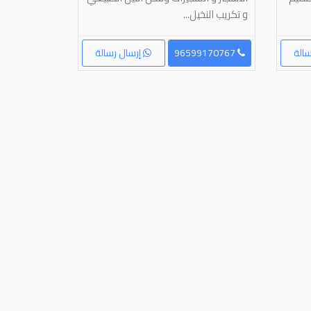
و تكريب النخيل...
الة
96599170767
إرسال رسالة