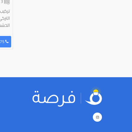
3 شهر
تركيب 
التركي
الخشب
96565596675