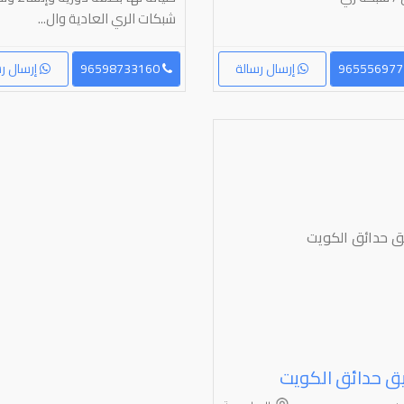
شبكات الري العادية وال...
إرسال رسالة
96598733160
إرسال رس
ق حدائق الكويت