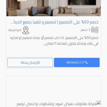
خصم ⁦⁦50⁩⁩% على التصميم ) تصميم و تنفيذ جميع الديكورات الداخلية
2 شهر
العاصمة
خصم 50% على التصميم. اذا حاب تصمم أو عندك تصميم او فكره
في بالك ومحتار شلون تنفذها !! معان...
96594922727
إرسال رسالة