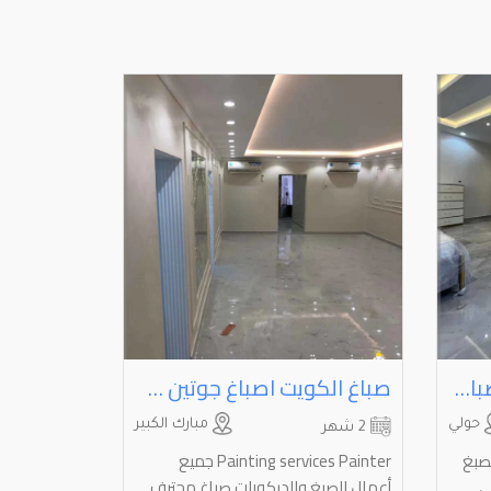
معلم صباغ صباغ منازل صباغ عرف صباغ شقق ع صباغ قسايم جميع مناطق الكويت صباغ غرف شقق قسايم صبغ خارجي
صباغ الكويت اصباغ جوتين صباغ منازل صباغ قسايم صبغ غرف ورق جدران جبسمبورد عازل اسطح جيتاروف ⁦⁦Painter⁩⁩
حولي
مبارك الكبير
2 شهر
ل الصبغ
Painting services Painter جميع
ي
أعمال الصبغ والديكورات صباغ محترف