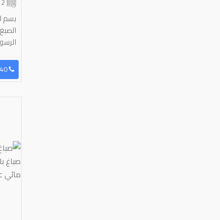
2 شهر
بسم ال
الصبغ 
الرسوم
96599656040