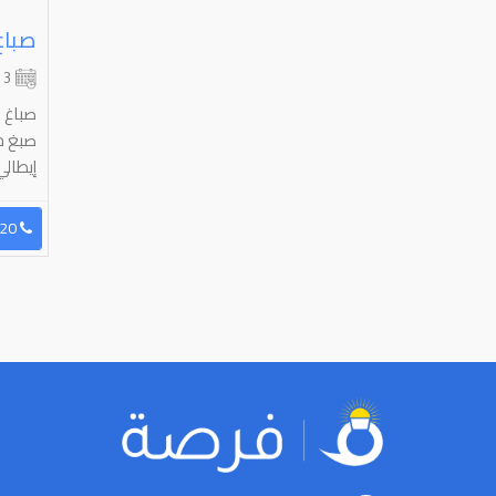
3 شهر
صباغ 
صبغ خ
إيطال
96597603720