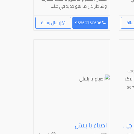
وشاطر كل ما هو جديد في عا...
الة
96560760636
إرسال رسالة
صباغ الكويت عازل اسطح جيتاروف ورق جدران اصباغ جبسم بورد صبغ لاكر صبغ ناري ⁦⁦Painter⁩⁩ ⁦⁦Painting⁩⁩ ⁦⁦services⁩⁩
اصباغ يا بلاش