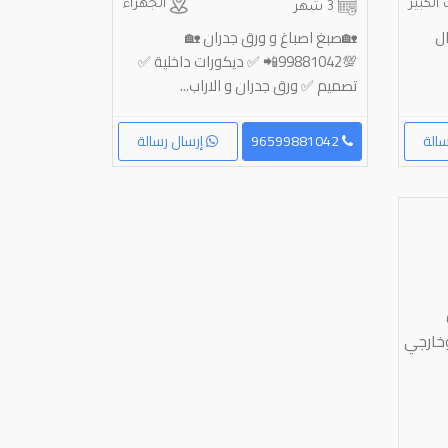
الكبير
الجهراء
3 شهر
ال
🏡صبغ اصباغ و ورق جدران 🏡
💯99881042📲 ✅ ديكورات داخلية ✅
تصميم ✅ ورق جدران و الاراب...
الة
96599881042
إرسال رسالة