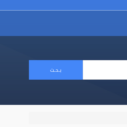
بـحـث