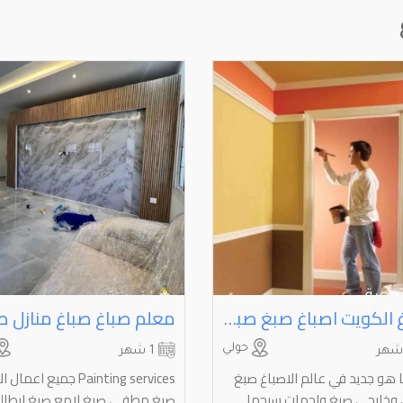
صباغ الكويت اصباغ صبغ صباغ منازل صبغ غرف جبسمبورد عازل اسطح جيتاروف ديكورات ⁦⁦Painter⁩⁩ ⁦⁦Painting⁩⁩ ⁦⁦service⁩⁩
حولي
1 شهر
 هو جديد في عالم الاصباغ صبغ
Painting services جميع اعما
 وخارجي صبغ واجهات سيجما
صبغ مطفي صبغ لامع صبغ ايطال