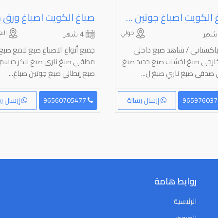
صباغ الكويت اصباغ جوتين صبغ غرف صباغ بالكويت عازل اسطح جيتاروف عازل مائي عازل حراري جبسم بورد
حولي
الع
4 شهر
باكستانى / شاهد صبغ داخلى
جميع أنواع الاصباغ صبغ لامع صبغ
ارجى صبغ اخشاب صبغ حديد صبغ
مطفي صبغ ناري صبغ لاكر جبسم 
ي صدفى صبغ ناري صبغ ل...
صبغ إيطالي صبغ جوتين صباغ...
إرسال رسالة
96560705477
إرسال رس
روابط هامة
الرئيسية