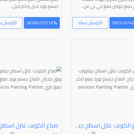
صبغ جوتين صبغ جي تي س...
جبسم بورد بديل رخام بديل...
إرسال رسالة
96566233116
إرسال رس
صباغ الكويت عازل اسطح جيتاروف ورق جدران اصباغ جبسم بورد صبغ لاكر صبغ ناري ⁦⁦Painter⁩⁩ ⁦⁦Painting⁩⁩ ⁦⁦services⁩⁩