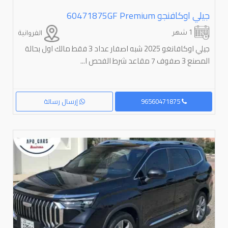
جيلي اوكافنجو ⁦GF Premium⁩60471875
1 شهر
الفروانية
جيلي اوكافانغو 2025 شبه اصفار عداد 3 فقط مالك اول بحالة
المصنع 3 صفوف 7 مقاعد شرط الفحص ا...
96560471875
إرسال رسالة