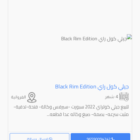
جيلي كول راي ⁦Black Rim Edition⁩
4 شهر
الفروانية
للبيع جيلي كولراي 2022 سبورت -سيرفس وكالة- فتحة-تدفية-
مثبت سرعه- بصمة- صبغ وكاله عدا قطعه...
96590094242
إرسال رسالة