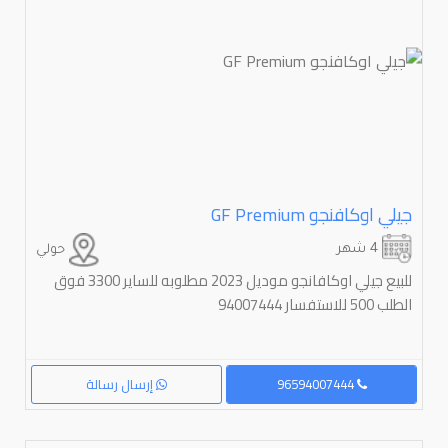
جيلي اوكافنجو ⁦GF Premium⁩
4 شهر
حولي
للبيع جيلي اوكافانجو موديل 2023 مطلوبه للساير 3300 فوق
الطلب 500 للاستفسار 94007444
96594007444
إرسال رسالة