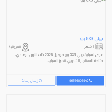
جيلي ⁦GX3⁩ برو
3 شهر
الفروانية
عرض لسيارة جيلي GX3 برو موديل 2026 ذات اللون الرمادي،
متاحة للاستئجار الشهري. تتميز السيار...
96566009942
إرسال رسالة