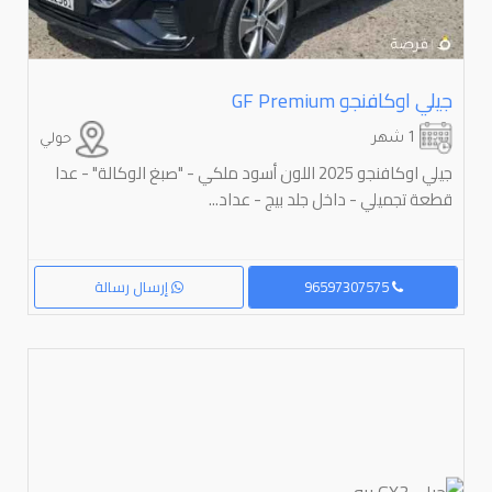
جيلي اوكافنجو ⁦GF Premium⁩
1 شهر
حولي
جيلي اوكافنجو 2025 اللون أسود ملكي - "صبغ الوكالة" - عدا
قطعة تجميلي - داخل جلد بيج - عداد...
96597307575
إرسال رسالة