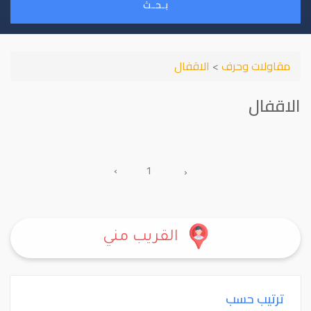
بـحـث
مقاولات وحرف
>
الاقفال
الاقفال
›
1
‹
القريب مني
ترتيب حسب