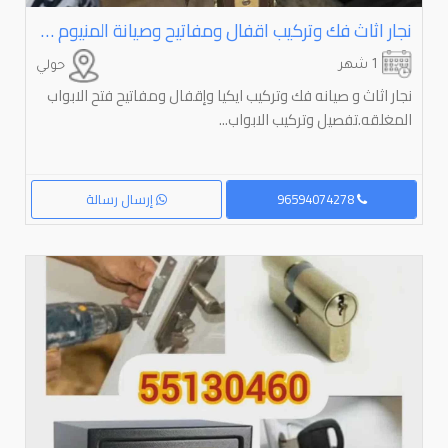
نجار اثاث فك وتركيب اقفال ومفاتيح وصيانة المنيوم جام ارفف ستاءر تلفزيون
1 شهر
حولي
نجار اثاث و صيانه فك وتركيب ايكيا وإقفال ومفاتيح فتح الابواب
المغلقه.تفصيل وتركيب الابواب...
96594074278
إرسال رسالة