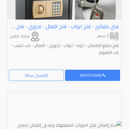
فني مفاتيح - فتح ابواب - فتح اقفال - تجوري - فتح سيارات - خزنه
2 شهر
مبارك الكبير
فتح جميع الاقفال - خزنه - ابواب - تجوري - اقفال - باب خشب -
باب المنيوم
96555130460
إرسال رسالة