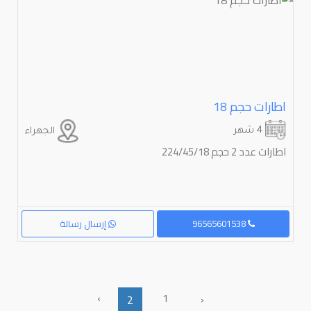
اطارات حجم ⁦⁦18⁩⁩
4 شهر
الجهراء
اطارات عدد 2 حجم 224/45/18
96565601538
إرسال رسالة
›
1
‹
2