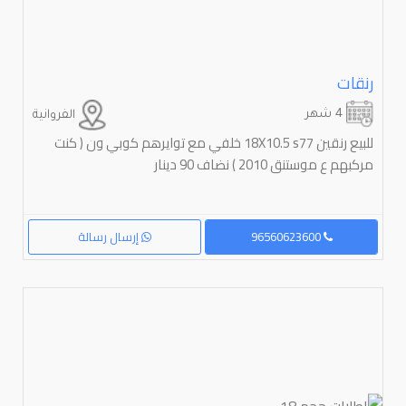
رنقات
4 شهر
الفروانية
للبيع رنقين 18X10.5 s77 خلفي مع توايرهم كوبي ون ( كنت
مركبهم ع موستنق 2010 ) نضاف 90 دينار
96560623600
إرسال رسالة