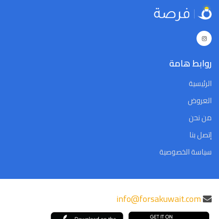
5
4
3
2
1
31
30
5
4
3
2
1
31
30
Close
Clear
Today
Close
Clear
Today
روابط هامة
الرئيسية
العروض
من نحن
إتصل بنا
سياسة الخصوصية
info@forsakuwait.com