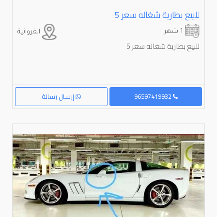
للبيع بطارية شغاله سعر ⁦⁦5⁩⁩
1 شهر
الفروانية
للبيع بطارية شغاله سعر ⁦⁦5⁩⁩
96597419932
إرسال رسالة