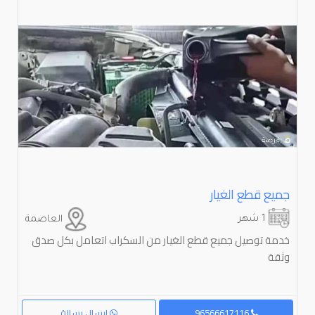
جميع قطع الغيار
1 شهر
العاصمة
خدمة توصيل جميع قطع الغيار من السكراب اتعامل بكل صدق
وثقة
96566617116
إرسال رسالة