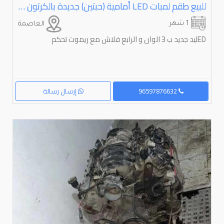
للبيع طقم لمبات LED أمامية (حبتين) جديدة بالكرتون المقاس: H11 (يركب نور واطي أو كشافات لأغلب السيارات مثل تويوتا وغيرها). الإضاءة: ثلاثي الألوان (Tri-Color) ممتازة في الخطوط وتتحول بالريموت المرفق. الميزة: يدعم وضعية فلاش التنبيه والوميض القوي لحالات الطوارئ والتكشيح. الأداء: استجابة سريعة فورية، وإضاءة قوية تفرش لك الخط بدون حرارة على الشمعات
1 شهر
العاصمة
ED⁩⁩ليد جديد ب ⁦⁦3⁩⁩ الوان و الرابع فلاش مع ريموت تحكم
96597876632
إرسال رسالة