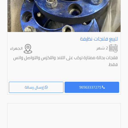
للبيع فلنجات نظيفة
2 شهر
الجهراء
فلنجات بحالة ممتازة تركب على اللاند واللكزس والتواصل واتس
فقط.
96563337275
إرسال رسالة