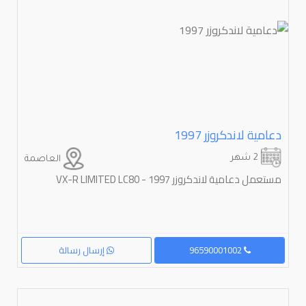
دعامية لاندكروزر ⁦⁦1997⁩⁩
2 شهر
العاصمة
مستعمل دعامية لاندكروزر 1997 - VX-R LIMITED LC80
96590001002
إرسال رسالة