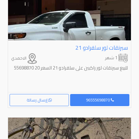
سبرنقات لور سلفرادو ⁦⁦21⁩⁩
1 شهر
الاحمدي
للبيع سبرنقات لور راكبين على سلفرادو 21 السعر 20 55698870
96555698870
إرسال رسالة