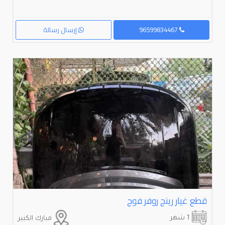
96599834467
إرسال رسالة
قطع غيار رينج روفر فوج
1 شهر
مبارك الكبير