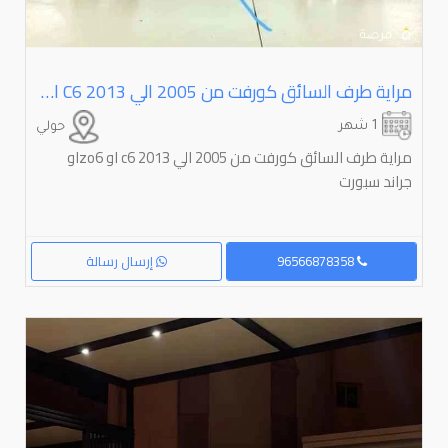
مراية طرف السائق كورفت من ⁦⁦2005⁩⁩ الي ⁦⁦2013⁩⁩ ⁦⁦c6⁩⁩ او ⁦⁦zo6⁩⁩او جراند سبورت
1 شهر
حولي
مراية طرف السائق كورفت من ⁦⁦2005⁩⁩ الي ⁦⁦2013⁩⁩ ⁦⁦c6⁩⁩ او ⁦⁦zo6⁩⁩او
جراند سبورت
96566878358
إرسال رسالة