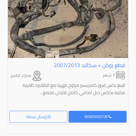
قطع يوكن + سكاليد ⁦⁦2007/2013
1 شهر
مبارك الكبير
للبيع بكس فيوز كمبريسير مراوح كهربا مع الظفيره ظفيرة
مكينه بككس دبل امامي كامل قاردن مجمع...
96565050708
إرسال رسالة