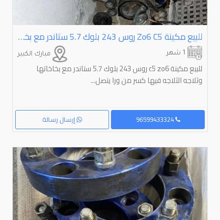
للبيع مكينة ⁦⁦c5⁩⁩ ⁦⁦zo6⁩⁩ روس ⁦⁦243⁩⁩ بلوك ⁦⁦5.7⁩⁩ ستاندر مع بخاخاتها وثلاجه الثلاجه فيها كسر من ورا يتصلح
1 شهر
مبارك الكبير
للبيع مكينة c5 zo6 روس 243 بلوك 5.7 ستاندر مع بخاخاتها
وثلاجه الثلاجه فيها كسر من ورا يتصل...
96599433324
إرسال رسالة