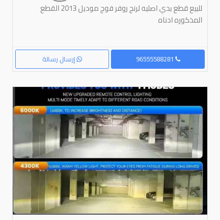
للبيع قطع بدي اصليه لرنج روفر فوج موديل 2013 القطع
المذكوره ادناه
96555588281
إرسال رسالة