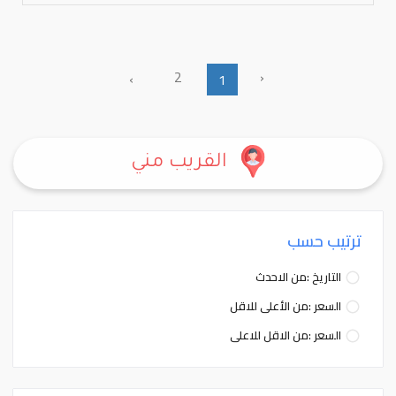
2
‹
›
1
القريب مني
ترتيب حسب
التاريخ :من الاحدث
السعر :من الأعلى للاقل
السعر :من الاقل للاعلى