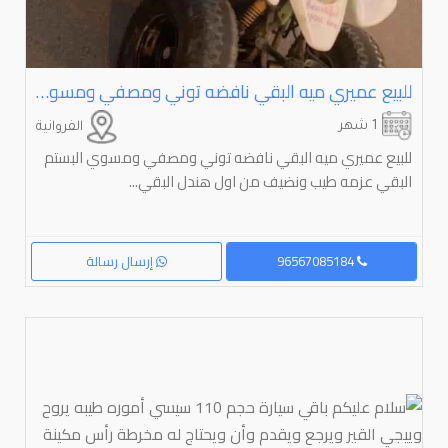
للبيع عميري ميه البقي نافضه توني ومصفي ومسوي البستم البقي عزمه طيب ونضيف من اول هندل البقي كل قطع الاستهلاكيه مبدله بيعه سريعه لا يدق إلا الصامل وجهال لا يدقون 140 قابل للتفاوض بل معقول
1 شهر
الفروانية
للبيع عميري ميه البقي نافضه توني ومصفي ومسوي البستم
البقي عزمه طيب ونضيف من اول هندل البقي...
96567085184
إرسال رسالة