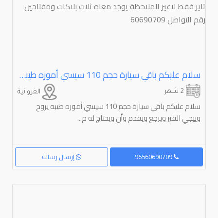
سلام عليكم باقي سيارة حجم 110 سيسي أموره طيبه يروح وييجي القير ويرجع ويقدم وأن ويحتاج له مخرطة رأس مكينة تاير فقط لاغير الملاحظة يوجد معاه ثلاث بلاكات ومفتاحين رقم التواصل 60690709
2 شهر
الفروانية
سلام عليكم باقي سيارة حجم 110 سيسي أموره طيبه يروح
وييجي القير ويرجع ويقدم وأن ويحتاج له م...
96560690709
إرسال رسالة