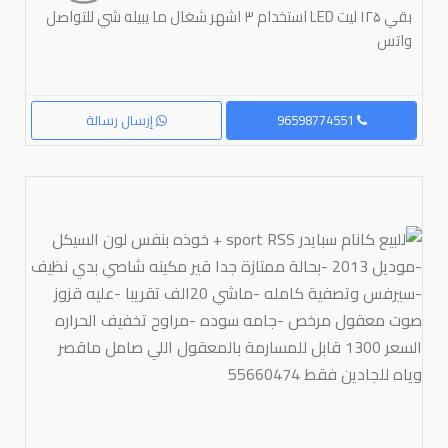
بقي ۱۲۵ لیت LED استخدام ۳ اشهر شغال ما يبيله شي للتواصل
واتس
96598774551
إرسال رسالة