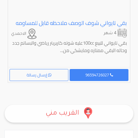
بقي تايواني شوف الوصف ملاحظه قابل للمساومه
4 شهر
الاحمدي
بقي تايواني للبيع 100ccعليه شوته كاربريتر رياضي والبساتم جدد
وحاله البقي ممتازه ومايشكي من...
96594726027
إرسال رسالة
القريب مني