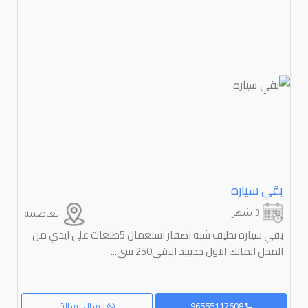
بقي سياره
3 شهر
العاصمة
بقي سياره نظيف شبه اصفار استعمال 5طلعات على ايدي من
المحل المالك الاول جدبييد البقي250 سي...
96555117608
إرسال رسالة