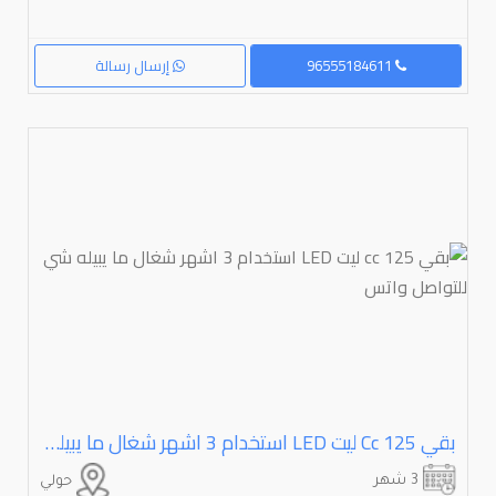
96555184611
إرسال رسالة
بقي ⁦⁦125⁩⁩ ⁦⁦cc⁩⁩ ليت ⁦⁦LED⁩⁩ استخدام ⁦⁦3⁩⁩ اشهر شغال ما يبيله شي للتواصل واتس
3 شهر
حولي