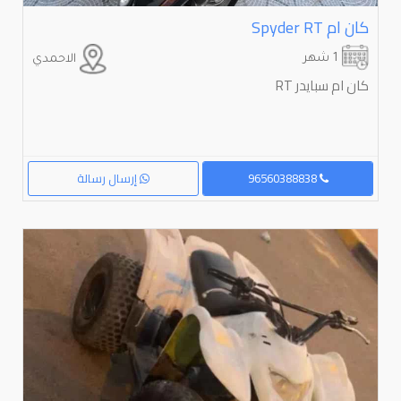
كان ام ⁦Spyder RT⁩
1 شهر
الاحمدي
كان ام سبايدر RT
96560388838
إرسال رسالة