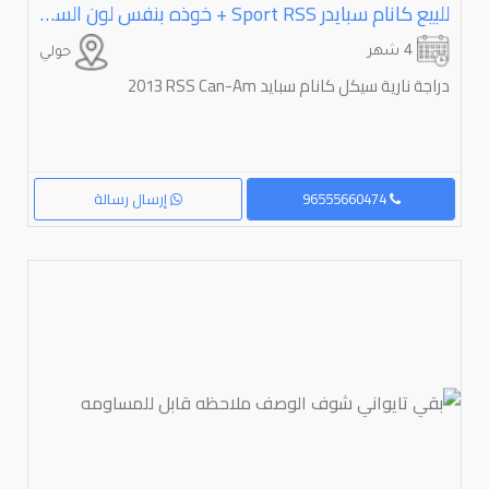
للبيع كانام سبايدر Sport RSS + خوذه بنفس لون السيكل -موديل 2013 -بحالة ممتازة جدا قير مكينه شاصي بدي نظيف -سيرفس وتصفية كامله -ماشي 20الف تقريبا -عليه قزوز صوت معقول مرخص -جامه سوده -مراوح تخفيف الحراره السعر 1300 قابل للمسارمة بالمعقول اللي صامل ماقصر وياه للجادين فقط 55660474
4 شهر
حولي
دراجة نارية سيكل كانام سبايد ⁦⁦Can-Am⁩⁩ ⁦⁦RSS⁩⁩ ⁦⁦2013⁩⁩
96555660474
إرسال رسالة