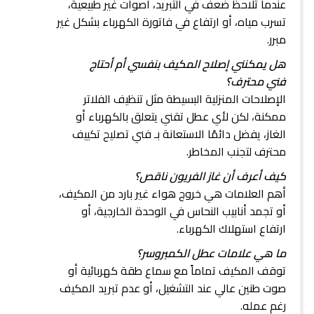
عندما تلاحظ ضعف في التبريد، أصوات غير طبيعية،
تسرب مياه، أو ارتفاع في فاتورة الكهرباء بشكل غير
مبرر.
هل يمكنني إصلاح المكيف بنفسي أم أحتاج
فني محترف؟
الإصلاحات المنزلية البسيطة مثل تنظيف الفلاتر
ممكنة، لكن لأي عطل تقني يتعلق بالكهرباء أو
الغاز، يفضل دائمًا الاستعانة بـ فني تصليح تكييف
محترف لتجنب المخاطر.
كيف أعرف أن غاز الفريون ناقص؟
أهم العلامات هي خروج هواء غير بارد من المكيف،
أو تجمد أنابيب النحاس في الوحدة الخارجية، أو
ارتفاع استهلاك الكهرباء.
ما هي علامات عطل الكمبروسر؟
توقف المكيف تماماً مع سماع طقة كهربائية أو
صوت طنين عالي عند التشغيل، أو عدم تبريد المكيف
رغم عمله.