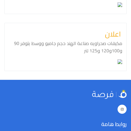
اعلان
و⁦⁦100⁩⁩و⁦⁦120⁩⁩ و⁦⁦125⁩⁩ لتر
روابط هامة