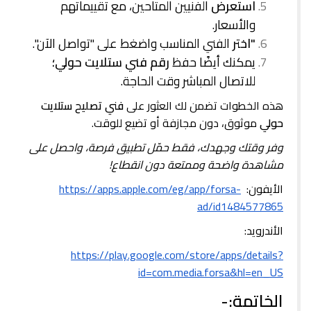
استعرض
الفنيين المتاحين، مع تقييماتهم
والأسعار.
"اختر
الفني المناسب واضغط على "تواصل الآن".
يمكنك أيضًا حفظ
رقم فني ستلايت حولي؛
للاتصال المباشر وقت الحاجة.
هذه الخطوات تضمن لك العثور على
فني تصليح ستلايت
حولي
موثوق، دون مجازفة أو تضيع للوقت.
وفر وقتك وجهدك، فقط حمّل تطبيق فرصة، واحصل على
مشاهدة واضحة وممتعة دون انقطاع!
الأيفون:
https://apps.apple.com/eg/app/forsa-
ad/id1484577865
الأندرويد:
https://play.google.com/store/apps/details?
id=com.media.forsa&hl=en_US
الخاتمة:-