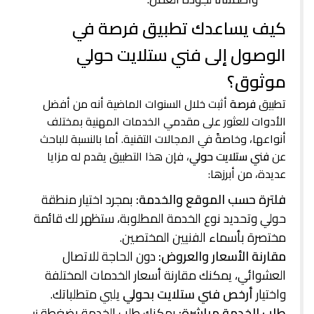
كيف يساعدك تطبيق فرصة في
الوصول إلى فني ستلايت حولي
موثوق؟
تطبيق
فرصة
أثبت خلال السنوات الماضية أنه من أفضل
الأدوات للعثور على مقدمي الخدمات المهنية بمختلف
أنواعها، وخاصةً في المجالات التقنية. أما بالنسبة للباحث
عن
فني ستلايت حولي
، فإن هذا التطبيق يقدم له مزايا
عديدة، من أبرزها:
فلترة حسب الموقع والخدمة:
بمجرد اختيار منطقة
حولي وتحديد نوع الخدمة المطلوبة، ستظهر لك قائمة
مختصرة بأسماء الفنيين المختصين.
مقارنة الأسعار والعروض:
دون الحاجة للاتصال
العشوائي، يمكنك مقارنة أسعار الخدمات المختلفة
واختيار
أرخص فني ستلايت بحولي
يلبي متطلباتك.
طلب الخدمة مباشرة:
يمكنك طلب الخدمة بضغطة زر،