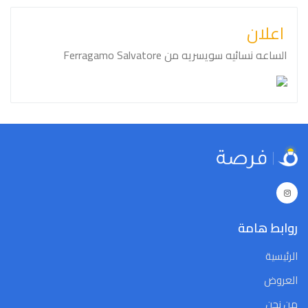
اعلان
الساعه نسائيه سويسريه من ⁦⁦Salvatore⁩⁩ ⁦⁦Ferragamo⁩⁩
روابط هامة
الرئيسية
العروض
من نحن