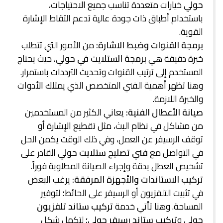
حولي
خيارات متعددة تناسب جميع الاحتياجات،
باستخدام أطباق ذات جودة عالية تدعم التقاط الإشارة
القوية.
برمجة القنوات وضبط الاشارة:
من الأمور التي تتطلب
خبرة دقيقة هي
برمجة الستلايت في حولي
، حيث يحتاج
المستخدم إلى ترتيب القنوات وتحديث الترددات باستمرار.
وهنا تظهر أهمية الفني المتخصص الذي يمتلك الأدوات
والخبرة اللازمة.
صيانة الأعطال الفنية:
يعاني الكثير من المستخدمين
من مشاكل في نظام البث، مثل تقطيع الإشارة أو
توقف الرسيفر عن العمل، وفي ذلك الوقت يكمن الحل
في التواصل مع
فني تصليح ستلايت حولي
القادر على
تشخيص العطل بدقة وإجراء الصيانة المطلوبة فوراً.
تركيب الاستاندات والأجهزة المرفقة:
يرغب البعض
في تثبيت التلفزيون أو الرسيفر على الحائط؛ لتوفير
المساحة. وهنا تأتي خدمة
تركيب ستاند تلفزيون
حولي
و
تركيب ستاند رسيفر حولي؛
لتكمل شكل