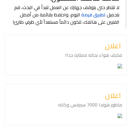
لا تنتظر حتى يتوقف جهازك عن العمل لتبدأ في البحث، قم
بتحميل
تطبيق فرصة
اليوم، واحتفظ بقائمة من أفضل
الفنيين على هاتفك، لتكون دائماً مستعداً لأي ظرفٍ طارئ!
اعلان
مكيف هواء بحاله ممتازه جداا
اعلان
ماطور هوندا ⁦⁦7000⁩⁩ سيرفس وكاله