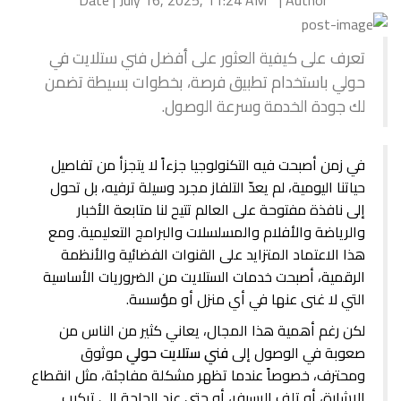
Date | July 16, 2025, 11:24 AM
Author |
تعرف على كيفية العثور على أفضل فني ستلايت في
حولي باستخدام تطبيق فرصة، بخطوات بسيطة تضمن
لك جودة الخدمة وسرعة الوصول.
في زمن أصبحت فيه التكنولوجيا جزءاً لا يتجزأ من تفاصيل
حياتنا اليومية، لم يعدّ التلفاز مجرد وسيلة ترفيه، بل تحول
إلى نافذة مفتوحة على العالم تتيح لنا متابعة الأخبار
والرياضة والأفلام والمسلسلات والبرامج التعليمية. ومع
هذا الاعتماد المتزايد على القنوات الفضائية والأنظمة
الرقمية، أصبحت خدمات الستلايت من الضروريات الأساسية
التي لا غنى عنها في أي منزل أو مؤسسة.
لكن رغم أهمية هذا المجال، يعاني كثير من الناس من
صعوبة في الوصول إلى
فني ستلايت حولي
موثوق
ومحترف، خصوصاً عندما تظهر مشكلة مفاجئة، مثل انقطاع
الإشارة، أو تلف الرسيفر، أو حتى عند الحاجة إلى تركيب