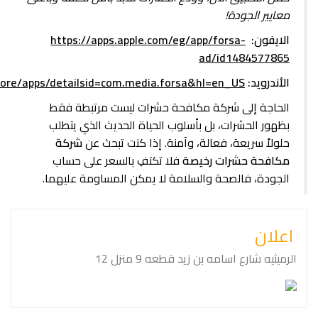
معايير الجودة!
الايفون:
https://apps.apple.com/eg/app/forsa-
ad/id1484577865
الأندرويد:
store/apps/detailsid=com.media.forsa&hl=en_US
الحاجة إلى شركة مكافحة حشرات ليست مرتبطة فقط
بظهور الحشرات، بل بأسلوب الحياة الحديث الذي يتطلب
حلولاً سريعة، فعالة، وآمنة. إذا كنت تبحث عن
شركة
مكافحة حشرات رخيصة
فلا تكتفِ بالسعر على حساب
الجودة، فالصحة والسلامة لا يمكن المساومة عليهما.
اعلان
الرميثيه شارع اسامه بن زيد قطعه ⁦⁦9⁩⁩ منزل ⁦⁦12⁩⁩