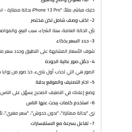
خليك مباشر، مثلاً: "iPhone 13 Pro بحالة ممتازة - استعمال خفيف" أفضل من "موبايل للبيع".
2- اكتب وصف شامل لكن مختصر
بيّن الحالة العامة، سنة الشراء، سبب البيع، والم
3- حدد السعر بذكاء
شوف الأسعار المشابهة على التطبيق وحدد سعر منا
4- حمّل صور عالية الجودة
الصور هي اللي تجذب أول شيء، خذ صور من زوايا م
5- اختر التصنيف والموقع بدقة
وضع إعلانك في التصنيف الصحيح يسهّل على الناس ت
6- استخدم كلمات يبحث عنها الناس
زي "بحالة ممتازة"، "بدون خدوش"، "سعر مغري"، لأنه
7- تفاعل بسرعة مع الاستفسارات