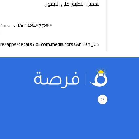
لتحميل التطبيق على الأيفون
لتحميل التطبيق على
ore/apps/details?id=com.media.forsa&hl=en_US