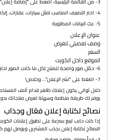
3- من القائمة الرئيسية، اضغط على "إضافة إعلان" أو زر "+".
4- اختر التصنيف المناسب (مثل سيارات، عقارات، إلكترونيات…)
5- عبّ البيانات المطلوبة:
عنوان الإعلان
وصف تفصيلي للغرض
السعر
الموقع داخل الكويت
6- حمّل صور واضحة للمنتج (كل ما كانت الصور احترافية وواضحة، زادت فرص البيع).
7- اضغط على "نشر الإعلان"… وخلاص!
خلال ثواني يكون إعلانك ظاهر قدام آلاف المستخ
يوفر لك طريقة منظمة وسهلة لعرض منتجاتك بدون 
نصائح لكتابة إعلان فعّال وجذاب
إذا كنت حابب تبيع بسرعة على تطبيق إعلانات الكوي
النصائح لكتابة إعلان يجذب المشترين ويوصل لهم كل
1- ابدأ بعنوان واضح ودقيق