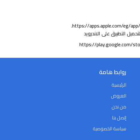
//apps.apple.com/eg/app/forsa-ad/id1484577865.
 الاندرويد
https://play.google.com/st
روابط هامة
الرئيسية
العروض
من نحن
إتصل بنا
سياسة الخصوصية