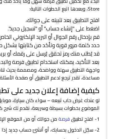
Store، وبعدها اتبع الخطوات التالية:
افتح التطبيق بعد تثبيته على جوالك.
اضغط على "إنشاء حساب" أو "تسجيل جديد".
قم بإدخال رقم الجوال أو البريد الإلكتروني الخاص
حدد كلمة مرور قوية وتأكد من كتابتها بشكل ص
قد يُطلب منك رمز تحقق يُرسل على رقمك أو بريد
بعد التأكيد، يمكنك استخدام تطبيق فرصة والبد
واجهة التطبيق سهلة وواضحة، ومصممة بحيث تناسب
مساعدة، تقدر ترجع لدعم التطبيق أو صفحة الأسئلة 
كيفية إضافة إعلان جديد على تط
لو عندك غرض حاب تبيعه – سواء كان سيارة، موبايل
الموضوع بخطوات بسيطة وسريعة، نقدم لك شرح ك
1- افتح تطبيق
فرصة
من جوالك أو من الموقع الإلكتروني it.com
2- سجّل الدخول بحسابك، أو أنشئ حساب جديد إذا ما عندك.