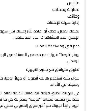
ملابس
عقارات ومكاتب
وظائف
إدارة سهلة للإعلانات
يمكنك تعديل، حذف أو إعادة نشر إعلانك بكل سهول
الإعلان (عدد المشاهدات، عدد التفاعلات...).
دعم فني ومساعدة العملاء
يوفر "فرصة" فريق دعم مخصص للمستخدمين للإجابة 
الرسمي.
تطبيق متوافق مع جميع الأجهزة
سواء كنت تستخدم هاتف أندرويد أو جهازًا لوحيًا،
وخفيف في الأداء.
في النهاية، تطبيق فرصة هو بوابتك الذكية لعالم ا
تبحث عن صفقة ممتازة، "فرصة" يقدّم لك كل ما تحت
اليوم وابدأ تجربتك مع أكبر سوق إلكتروني محلي في