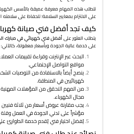
تتطلب هذه المهام معرفة عميقة بالأسس الكهربائي
على الالتزام بمعايير السلامة؛ للحفاظ على سلامته 
كيف تجد أفضل فني صيانة كهرباء
يتطلب العثور على
أفضل فني كهربائي في مبارك الك
على خدمة عالية الجودة وبأسعار معقولة، كالآتي:
البحث عبر الإنترنت وقراءة تقييمات العمل
مواقع التواصل الإجتماعي.
ينصح أيضاً بالاستفادة من التوصيات الشخص
كهربائيين في المنطقة.
من المهم التحقق من المؤهلات المهنية 
مجال الكهرباء.
يجب مقارنة عروض أسعار من ثلاثة فنيين عل
مؤشراً على تدني الجودة في العمل وقلة س
يُفضل اختيار فني يُقدم خدمة الطوارئ على مدار 24 ساعة؛ لضمان التعامل مع أي أ
نصائح عند طلب فني صيانة كهرباء