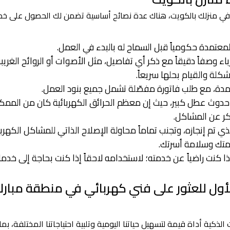
 في منزلك بالكويت، هناك عدة نصائح أساسية تضمن لك الحصول على خ
معتمدة حكومياً قبل السماح له بالبدء في العمل.
 وصفاً دقيقاً مع ذكر أي تفاصيل، مثل الأصوات أو الروائح الغريبة
لة والقيام بحلها سريعاً.
مدة، مع طلب فاتورة مفصّلة تشمل جميع بنود العمل.
ار حدوث عطل كبير، حيث إن معظم الحرائق الكهربائية كان من الممك
بكر عن المشاكل.
ي تم إنجازه، وتجنب تماماً محاولة الإصلاح الذاتي للمشاكل الكهربا
امتك وسلامة أسرتك.
ذا كنت راضياً عن خدمته؛ لاستخدامه لاحقاً إذا كنت بحاجة إلى خدم
الأول للعثور على فني كهربائي في منطقة مبار
لذكية أداة قيمة لتسهيل حياتنا اليومية وتلبية احتياجاتنا المختلفة، بم