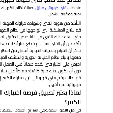
عند طلب
فني كهربائي منازل
لصيانة نظام الكهرباء
آمنة وفعّالة، تشمل:
التأكد من هوية الفني وشهادة مزاولة المهنة ال
قم بشرح المشكلة التي تواجهها في نظام الكهرباء
حتى يساعد ذلك الفني في التشخيص الدقيق للمشك
تأكد من أن الفني يستخدم قطع غيار أصلية معت
تذكر أن القيام بالصيانة الدورية أفضل من انتظ
منعها باتباع نظام الصيانة الدورية والكشف الم
احرص على اختيار فني يقدم ضماناً على العمل الذ
دون أن يكون لديك خبرة كافية؛ حفاظاً على سل
قم بطلب
رقم فني كهربائي في مبارك الكبير
إ
كهربائية مرة أخرى.
لماذا يعتبر تطبيق فرصة اختيارك 
الكبير؟
في ظل التطور التكنولوجي السريع، أصبحت التطبيقات ا