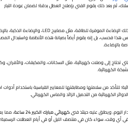
أسلاك، ثم بعد ذلك يقوم الفني بإصلاح العطل بدقة؛ لضمان عودة التيار
يقوم الفني بتركيب مختلف أنواع الإضاءة، بما في ذلك الإضاءة الموفرة للطاقة، مثل مصابيح LED، والإضاء
ليس هذا فحسب، بل إنه يقوم أيضاً بصيانة هذه الأنظمة واستبدال المصا
اصة بالإضاءة.
تي تحتاج إلى وصلات كهربائية، مثل السخانات، والمكيفات، والأفران، وك
بكة الكهربائية.
ة؛ للتأكد من سلامتها ومطابقتها للمعايير القياسية باستخدام أدوات اخت
وائر الكهربائية من التحميل الزائد والماس الكهربائي.
 اليوم، ويطلق عليه حينئذ فني
كهربائي مبارك الكبير 24 ساعة
، مما ي
في أي وقت، سواء كان في منتصف الليل أو في أيام العطلات الرسمية؛