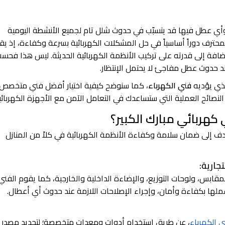
 وأي عطل فيها قد يتسبّب في حدوث شلل تام لجميع الأنشطة اليومية
محترف دوراً أساسياً في حل المشكلات الكهربائية بسرعة وكفاءة، إذ يق
الإضافة إلى قدرته على تركيب الأنظمة الكهربائية الحديثة. ليس هذا فحسب
د حدوث عطل مفاجئ لا يحتمل الإنتظار.
لذي يؤديه
فني الكهرباء
، كما سنوضح كيفية اختيار أفضل فني متخصص
النصائح العملية التي ستساعدك في التعامل الآمن مع الأجهزة الكهربائي
كهربائي مبارك الكبير؟
إلى ضمان سلامة وكفاءة الأنظمة الكهربائية في كلاً من المنازل
جارية:
مقابس، ولوحات التوزيع، والإضاءة الداخلية والخارجية، كما يقوم الفني
ملها بكفاءة وأمان، وإجراء الإصلاحات اللازمة عند حدوث أي أعطال.
 الكهرباء
، عن طريق استخدام أدوات ومعدات متخصصة؛ لتحديد مصدر