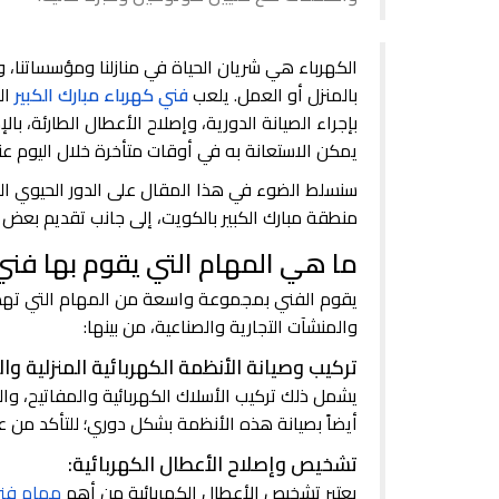
الكهرباء هي شريان الحياة في منازلنا ومؤسساتنا،
بالمنزل أو العمل. يلعب
فني كهرباء مبارك الكبير
ال
بإجراء الصيانة الدورية، وإصلاح الأعطال الطارئة، ب
يمكن الاستعانة به في أوقات متأخرة خلال اليوم عن
سنسلط الضوء في هذا المقال على الدور الحيوي ا
منطقة مبارك الكبير بالكويت، إلى جانب تقديم بعض 
ما هي المهام التي يقوم بها فني 
يقوم الفني بمجموعة واسعة من المهام التي تهدف 
والمنشآت التجارية والصناعية، من بينها:
تركيب وصيانة الأنظمة الكهربائية المنزلية والت
يشمل ذلك تركيب الأسلاك الكهربائية والمفاتيح، وال
أيضاً بصيانة هذه الأنظمة بشكل دوري؛ للتأكد من ع
تشخيص وإصلاح الأعطال الكهربائية:
يعتبر تشخيص الأعطال الكهربائية من أهم
مهام فني