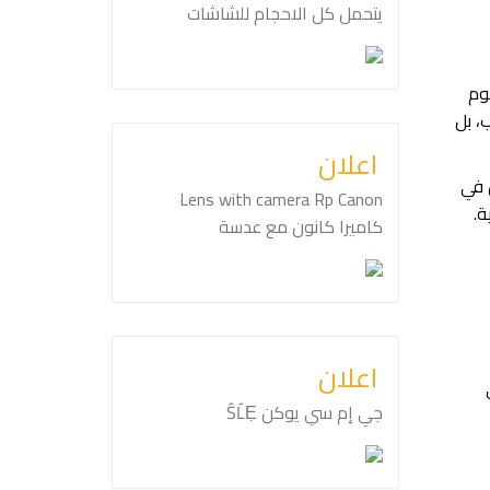
يتحمل كل الاحجام للشاشات
وم
، بل
اعلان
 في
ة.
كاميرا كانون مع عدسة
اعلان
جي إم سي يوكن ⁦ŜĹẸ