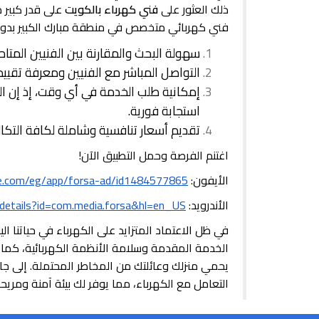
ذلك العثور على
فني كهرباء بالكويت
على قدر كبير 
فني كهربائي متخصص في منطقة مبارك الكبير بدول
سهولة البحث والمقارنة بين الفنيين المتاح
التواصل المباشر مع الفنيين ومعرفة تقييم
إمكانية طلب الخدمة في أي وقت، إذ إن الت
استجابة فورية.
تقديم أسعار تنافسية وشاملة لكافة التكال
اغتنم الفرصة وحمل التطبيق الآن!
الأيفون:
le.com/eg/app/forsa-ad/id1484577865
الأندرويد:
/details?id=com.media.forsa&hl=en_US
في ظل الاعتماد المتزايد على الكهرباء في حياتنا اليو
الخدمة المقدمة وسلامة الأنظمة الكهربائية، كما يع
يحمي منزلك وعائلتك من المخاطر المحتملة. إلى جان
التعامل مع الكهرباء، مما يوفر لك بيئة آمنة ومريح