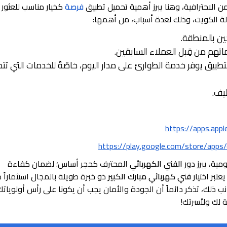
من الاحترافية، وهنا يبرز أهمية تحميل تطبيق
فرصة
كخيار مناسب للعثور 
ة الكويت، وذلك لعدة أسباب، من أهمها:
ين بالمنطقة.
اتهم من قِبل العملاء السابقين.
طبيق يوفر خدمة الطوارئ على مدار اليوم، خاصّةً للخدمات التي تت
يف.
https://apps.app
https://play.google.com/store/apps
مية، يبرز دور
الفني الكهربائي
المحترف كحجر أساس؛ لضمان كفاءة
تبر اختيار
فني كهربائي مبارك الكبير
ذو خبرة طويلة بالمجال استثماراً ذك
ب ذلك، تذكر دائماً أن الجودة والأمان يجب أن يكونا على رأس أولوياتك
ة لك ولأسرتك!