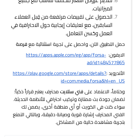
تقديم عروض أسعار مختلفة تتناسب مع جميع
الميزانيات.
الحصول على تقييمات مرتفعة من قِبل العملاء
السابقين، مع تعليقات إيجابية حول الاحترافية في
العمل وحُسن التعامل.
حمل التطبيق الآن، واحصل على تجربة استثنائية مع
فرصة
الايفون:
https://apps.apple.com/eg/app/forsa-
ad/id1484577865
الأندرويد :
https://play.google.com/store/apps/details?
id=com.media.forsa&hl=en_US
وختاماً، الاعتماد على
فني ستلايت
محترف يعتبر قراراً ذكياً؛
لضمان جودة بث ممتازة وتركيب احترافي للأنظمة الحديثة.
سواء كنت في الكويت أو أي منطقة أخرى، يضمن لك
الفني المحترف إشارة قوية وصيانة دقيقة، وبالتالي التمتع
بتجربة مشاهدة خالية من المشاكل.