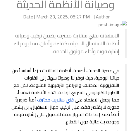
وصيانة الأنظمة الحديثة
Date | March 23, 2025, 05:27 PM
Author |
الاستعانة بفني ستلايت محترف يضمن تركيب وصيانة
أنظمة الاستقبال الحديثة بكفاءة وأمان، مما يوفر لك
إشارة قوية وأداء موثوق للخدمة.
في عصرنا الحديث، أصبحت أنظمة الستلايت جزءاً أساسياً من
حياتنا اليومية، حيث توفر لنا وصولاً سهلاً إلى القنوات
التلفزيونية المختلف والبرامج الترفيهية المتنوعة، لكن مع
التطور التكنولوجي السريع، ازدادت هذه الأنظمة تعقيداً،
مما يجعل الاعتماد على
فني ستلايت
محترف
أمراً ضرورياً؛
فدوره لا يقتصر فقط على تركيب جهاز الاستقبال، بل يشمل
أيضاً ضبط إعدادات الجهاز بدقة للحصول على إشارة قوية
وجودة بث عالية دون انقطاع.