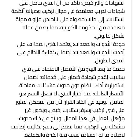
الشهادات والتراخيص: تأكد من أن الفني حاصل على
شهادات تدريب معتمدة في مجال تركيب وصيانة أنظمة
الستلايت، إلى جانب حصوله على تراخيص مزاولة مهنة
معتمدة من الحكومة الكويتية، مما يضمن عمله
بشكل قانوني.
جودة الأدوات والمعدات: يعتمد الفني المحترف على
أحدث الأدوات والمعدات؛ لضمان كفاءة النظام على
المدى الطويل.
خدمة ما بعد البيع: من الأفضل الاعتماد على فني
ستلايت يُقدم شهادة ضمان على خدماته؛ لضمان
استمرارية أداء النظام دون حدوث مشكلات مفاجئة.
الأسعار العادلة: عند اختيار الفني، لا تجعل السعر هو
العامل الوحيد في اتخاذ القرار؛ لأن من الممكن العثور
على فني تركيب رسيفر ستلايت رخيص، ويكون غير
مؤهل للعمل في هذا المجال، وينتج عن ذلك حدوث
مشكلة في التركيب، مما تضطر إلى دفع تكاليف إضافية
لإصلاح ما تم إفساده بسبب قلة الخبرة والكفاءة.