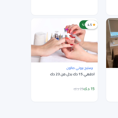
4.5
خصم 35%
برستيج بيوتي صالون
ادفعي 15 دك بدل من 23 دك
15 د.ك
23 د.ك