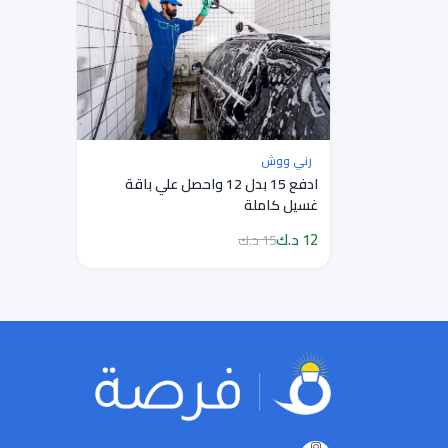
رني ووش
ادفع 15 بدل 12 واحصل علي باقة
غسيل كاملة
12 د.ك
15 د.ك