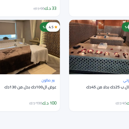
33 د.ك
60 د.ك
4.5
خصم 23%
يوتي
بير صالون
عرض ال100دك بدل من 130دك
100 د.ك
45 د.ك
130 د.ك