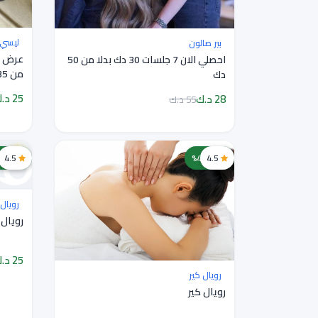
ليسي 
بير صالون
احصلي الان 7 جلسات 30 دك بدلا من 50
من 35 دك
دك
25 د.ك
28 د.ك
55 د.ك
4.5
خصم 43%
4.5
خصم 29%
رويال 
رويال 
25 د.ك
رويال كير
رويال كير