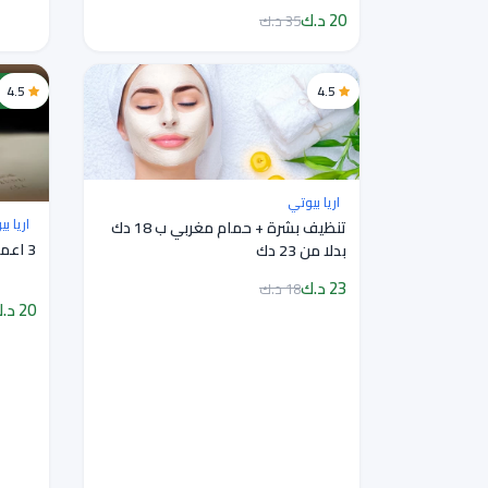
20 د.ك
35 د.ك
4.5
4.5
خصم 20%
اريا بيوتي
اريا ب
تنظيف بشرة + حمام مغربي ب 18 دك
3 اعمال بقيمة 20 دك بدلا من 25 دك
بدلا من 23 دك
23 د.ك
18 د.ك
20 د.ك