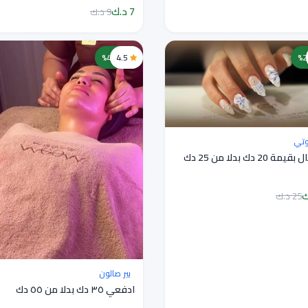
7 د.ك
9 د.ك
4.5
خصم 45%
يوتي
25 د.ك
بير صالون
ادفعي ٣٥ دك بدلا من ٥٥ دك