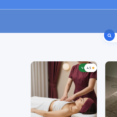
4.5
خصم 12%