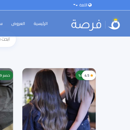
اللغة
الرئيسية
العروض
سي
4.5
خصم 49%
خصم 29%