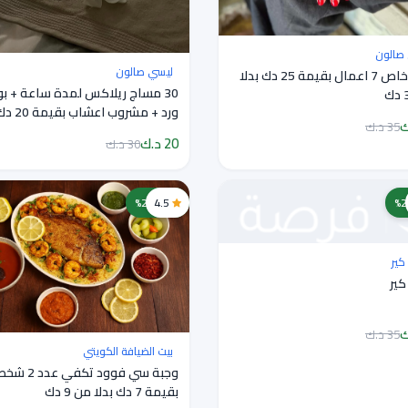
صالون
ليسي صالون
عرض خاص 7 اعمال بقيمة 25 دك بدلا
30 مساج ريلاكس لمدة ساعة + ب
ورد + مشروب ا
35 د.ك
من
20 د.ك
30 د.ك
4.5
خصم 22%
كير
كير
35 د.ك
بيت الضيافة الكويتي
وجبة سي فوود تكفي عدد
بقيمة 7 دك بدلا من 9 دك