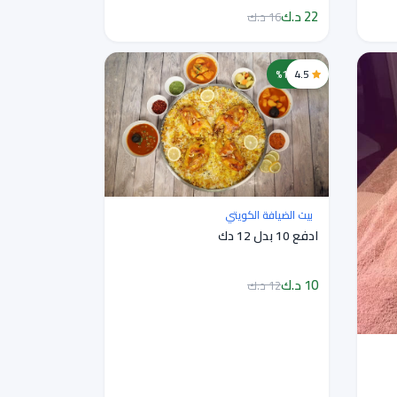
22 د.ك
16 د.ك
4.5
خصم 17%
بيت الضيافة الكويتي
ادفع 10 بدل 12 دك
10 د.ك
12 د.ك